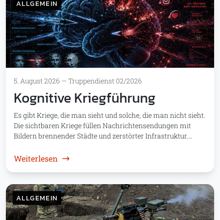
ALLGEMEIN
5. August 2026
—
Truppendienst 02/2026
Kognitive Kriegführung
Es gibt Kriege, die man sieht und solche, die man nicht sieht.
Die sichtbaren Kriege füllen Nachrichtensendungen mit
Bildern brennender Städte und zerstörter Infrastruktur.…
: Kognitive Kriegführung
Weiterlesen
ALLGEMEIN