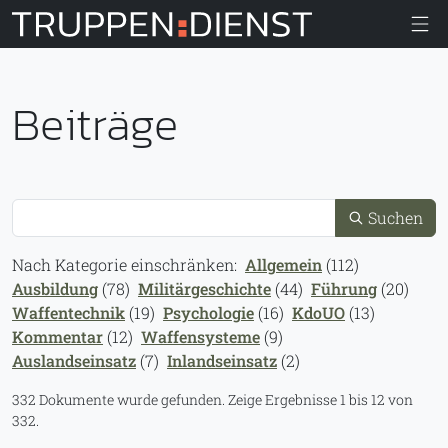
Truppendiens
Beiträge
Suche
Suchen
Nach Kategorie einschränken:
Allgemein
(112)
Ausbildung
(78)
Militärgeschichte
(44)
Führung
(20)
Waffentechnik
(19)
Psychologie
(16)
KdoUO
(13)
Kommentar
(12)
Waffensysteme
(9)
Auslandseinsatz
(7)
Inlandseinsatz
(2)
332 Dokumente wurde gefunden.
Zeige Ergebnisse 1 bis 12 von
332.