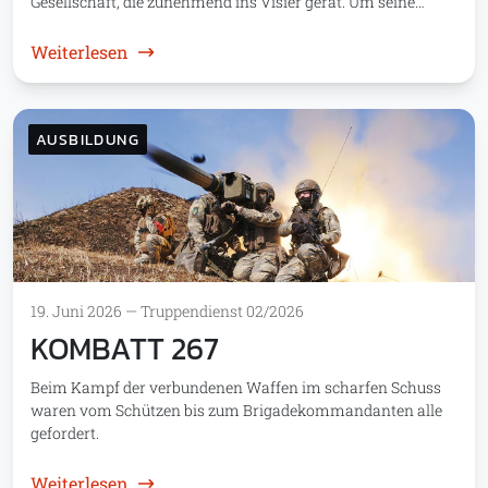
Gesellschaft, die zunehmend ins Visier gerät. Um seine…
: Hybride Kriegsführung
Weiterlesen
AUSBILDUNG
19. Juni 2026
—
Truppendienst 02/2026
KOMBATT 267
Beim Kampf der verbundenen Waffen im scharfen Schuss
waren vom Schützen bis zum Brigadekommandanten alle
gefordert.
: KOMBATT 267
Weiterlesen