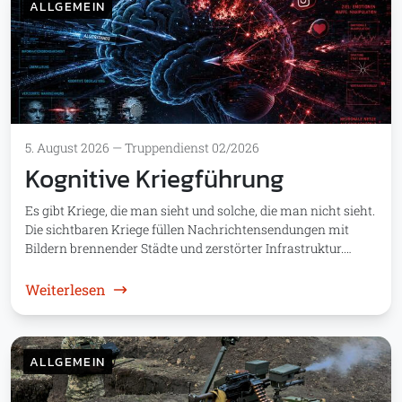
ALLGEMEIN
5. August 2026
—
Truppendienst 02/2026
Kognitive Kriegführung
Es gibt Kriege, die man sieht und solche, die man nicht sieht.
Die sichtbaren Kriege füllen Nachrichtensendungen mit
Bildern brennender Städte und zerstörter Infrastruktur.…
: Kognitive Kriegführung
Weiterlesen
ALLGEMEIN