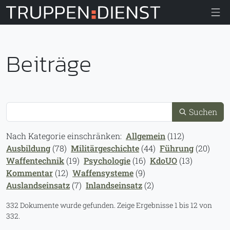
Truppendiens
Beiträge
Suche
Suchen
Nach Kategorie einschränken:
Allgemein
(112)
Ausbildung
(78)
Militärgeschichte
(44)
Führung
(20)
Waffentechnik
(19)
Psychologie
(16)
KdoUO
(13)
Kommentar
(12)
Waffensysteme
(9)
Auslandseinsatz
(7)
Inlandseinsatz
(2)
332 Dokumente wurde gefunden.
Zeige Ergebnisse 1 bis 12 von
332.