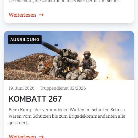
Gesellschaft, die zunehmend ins Visier gerät. Um seine…
: Hybride Kriegsführung
Weiterlesen
AUSBILDUNG
19. Juni 2026
—
Truppendienst 02/2026
KOMBATT 267
Beim Kampf der verbundenen Waffen im scharfen Schuss
waren vom Schützen bis zum Brigadekommandanten alle
gefordert.
: KOMBATT 267
Weiterlesen