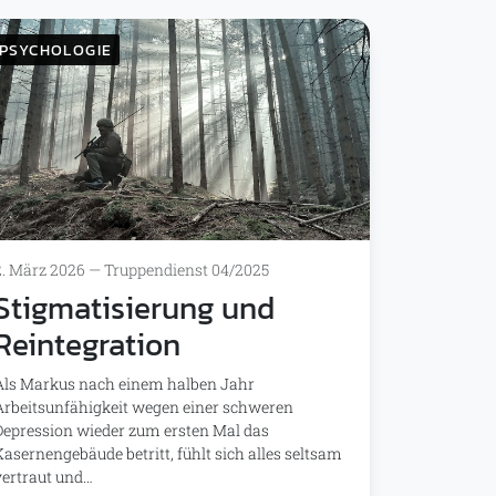
PSYCHOLOGIE
2. März 2026
—
Truppendienst 04/2025
Stigmatisierung und
Reintegration
Als Markus nach einem halben Jahr
Arbeitsunfähigkeit wegen einer schweren
Depression wieder zum ersten Mal das
Kasernengebäude betritt, fühlt sich alles seltsam
vertraut und…