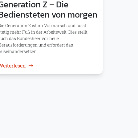
Generation Z – Die
Bediensteten von morgen
Die Generation Z ist im Vormarsch und fasst
stetig mehr Fuß in der Arbeitswelt. Dies stellt
auch das Bundesheer vor neue
Herausforderungen und erfordert das
Auseinandersetzen…
eskalation
: Generation Z – Die Bediensteten von morgen
Weiterlesen