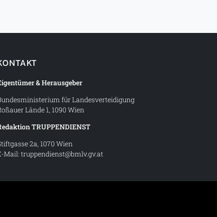
KONTAKT
Eigentümer & Herausgeber
Bundesministerium für Landesverteidigung
Roßauer Lände 1, 1090 Wien
Redaktion TRUPPENDIENST
Stiftgasse 2a, 1070 Wien
E-Mail:
truppendienst@bmlv.gv.at
t – Magazin des Österreichischen Bundesheeres