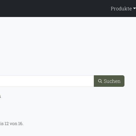
ppendienst
Produkte
Suchen
n
is 12 von 16.