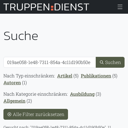
Truppendiens
Suche
Suche
Suchen
Nach Typ einschränken:
Artikel
(5)
Publikationen
(5)
Autoren
(1)
Nach Kategorie einschränken:
Ausbildung
(3)
Allgemein
(2)
Alle Filter zurücksetzen
Gesucht nach:
019ae058-1e48-7311-854a-4c11d190b50e
.
11