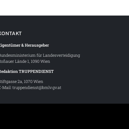
KONTAKT
Eigentümer & Herausgeber
Bundesministerium für Landesverteidigung
Roßauer Lände 1, 1090 Wien
Redaktion TRUPPENDIENST
Stiftgasse 2a, 1070 Wien
E-Mail:
truppendienst@bmlv.gv.at
t – Magazin des Österreichischen Bundesheeres