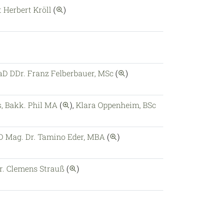
auf diesen Autor einschränken
 Herbert Kröll
(
)
auf diesen Autor einschr
aD DDr. Franz Felberbauer, MSc
(
)
auf diesen Autor einschränken
s, Bakk. Phil MA
(
)
,
Klara Oppenheim, BSc
n Autor einschränken
auf diesen Autor einschrän
 Mag. Dr. Tamino Eder, MBA
(
)
auf diesen Autor einschränken
Dr. Clemens Strauß
(
)