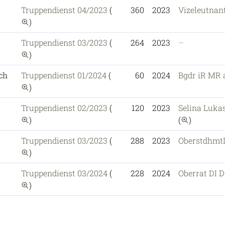
Truppendienst 04/2023
(
360
2023
Vizeleutnant
auf diese Publikation einschränken
)
Truppendienst 03/2023
(
264
2023
–
auf diese Publikation einschränken
)
ch
Truppendienst 01/2024
(
60
2024
Bgdr iR MR 
auf diese Publikation einschränken
)
Truppendienst 02/2023
(
120
2023
Selina Luka
auf diese Publikation einschränken
auf diese
)
(
)
Truppendienst 03/2023
(
288
2023
OberstdhmtD
auf diese Publikation einschränken
)
Truppendienst 03/2024
(
228
2024
Oberrat DI 
auf diese Publikation einschränken
)