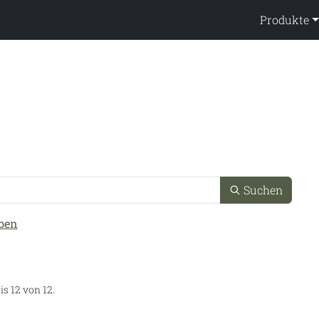
ppendienst
Produkte
x
Suchen
ben
is 12 von 12.