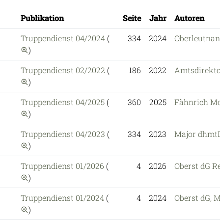
Publikation
Seite
Jahr
Autoren
Truppendienst 04/2024
(
334
2024
Oberleutnan
auf diese Publikation einschränken
)
Truppendienst 02/2022
(
186
2022
Amtsdirekt
auf diese Publikation einschränken
)
Truppendienst 04/2025
(
360
2025
Fähnrich M
auf diese Publikation einschränken
)
Truppendienst 04/2023
(
334
2023
Major dhmtD
auf diese Publikation einschränken
)
Truppendienst 01/2026
(
4
2026
Oberst dG 
auf diese Publikation einschränken
)
Truppendienst 01/2024
(
4
2024
Oberst dG, M
auf diese Publikation einschränken
)