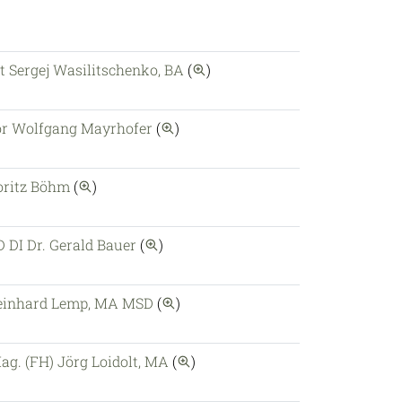
auf diesen Autor einschränk
t Sergej Wasilitschenko, BA
(
)
auf diesen Autor einschränken
or Wolfgang Mayrhofer
(
)
auf diesen Autor einschränken
oritz Böhm
(
)
auf diesen Autor einschränken
 DI Dr. Gerald Bauer
(
)
auf diesen Autor einschränken
Reinhard Lemp, MA MSD
(
)
auf diesen Autor einschränken
ag. (FH) Jörg Loidolt, MA
(
)