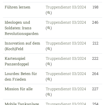
Führen lernen
Truppendienst 03/2024
198
2
auf diese Publikation einschr
(
)
Ideologen und
Truppendienst 03/2024
246
2
auf diese Publikation einschr
Soldaten: Irans
(
)
Revolutionsgarden
Innovation auf dem
Truppendienst 03/2024
212
2
auf diese Publikation einschr
(Koch)Feld
(
)
Kartenspiel
Truppendienst 03/2024
222
2
auf diese Publikation einschr
Panzerdoppel
(
)
Lourdes: Beten für
Truppendienst 03/2024
264
2
auf diese Publikation einschr
den Frieden
(
)
Mission für alle
Truppendienst 03/2024
227
2
auf diese Publikation einschr
(
)
Mobile Tankanlage
Truppendienst 03/2024
254
2