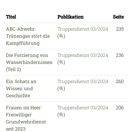
Titel
Publikation
Seite
J
ABC-Abwehr:
Truppendienst 03/2024
235
2
auf diese Publikation einschr
Tränengas stört die
(
)
Kampfführung
Die Forcierung von
Truppendienst 03/2024
236
2
auf diese Publikation einschr
Wasserhindernissen
(
)
(Teil 2)
Ein Schatz an
Truppendienst 03/2024
260
2
auf diese Publikation einschr
Wissen und
(
)
Geschichte
Frauen im Heer:
Truppendienst 03/2024
206
2
auf diese Publikation einschr
Freiwilliger
(
)
Grundwehrdienst
seit 2023