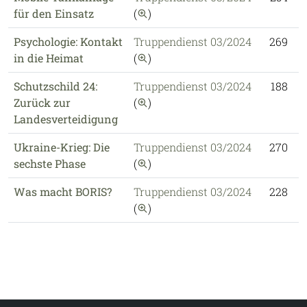
auf diese Publikation einschr
für den Einsatz
(
)
Psychologie: Kontakt
Truppendienst 03/2024
269
2
auf diese Publikation einschr
in die Heimat
(
)
Schutzschild 24:
Truppendienst 03/2024
188
2
auf diese Publikation einschr
Zurück zur
(
)
Landesverteidigung
Ukraine-Krieg: Die
Truppendienst 03/2024
270
2
auf diese Publikation einschr
sechste Phase
(
)
Was macht BORIS?
Truppendienst 03/2024
228
2
auf diese Publikation einschr
(
)