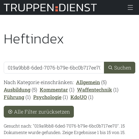
Truppendiens
Heftindex
Suche
Suchen
Nach Kategorie einschränken:
Allgemein
(5)
Ausbildung
(5)
Kommentar
(1)
Waffentechnik
(1)
Führung
(1)
Psychologie
(1)
KdoUO
(1)
Alle Filter zurücksetzen
Gesucht nach:
019a9bb8-6ded-7076-b79e-6bc0b717ee70
.
15
Dokumente wurde gefunden.
Zeige Ergebnisse 1 bis 15 von 15.