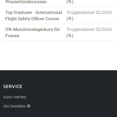
auf diese Publikation 
Wasserhindernissen
(
)
Top Graduate - International
Truppendienst 02/2024
auf diese Publikation 
Flight Safety Officer Course
(
)
UN-Munitionslagerkurs für
Truppendienst 02/2024
auf diese Publikation 
Frauen
(
)
SERVICE
Autor werden
Abo bestellen