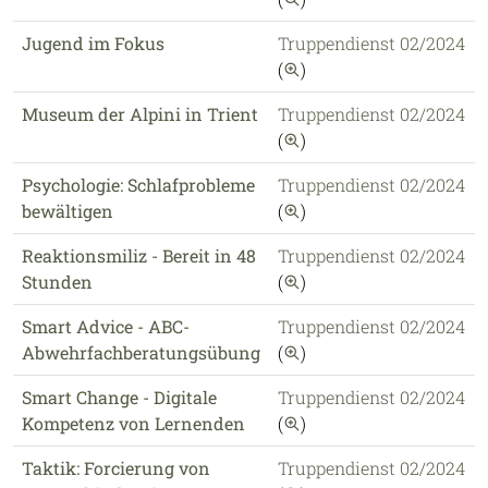
Jugend im Fokus
Truppendienst 02/2024
auf diese Publikation 
(
)
Museum der Alpini in Trient
Truppendienst 02/2024
auf diese Publikation 
(
)
Psychologie: Schlafprobleme
Truppendienst 02/2024
auf diese Publikation 
bewältigen
(
)
Reaktionsmiliz - Bereit in 48
Truppendienst 02/2024
auf diese Publikation 
Stunden
(
)
Smart Advice - ABC-
Truppendienst 02/2024
auf diese Publikation 
Abwehrfachberatungsübung
(
)
Smart Change - Digitale
Truppendienst 02/2024
auf diese Publikation 
Kompetenz von Lernenden
(
)
Taktik: Forcierung von
Truppendienst 02/2024