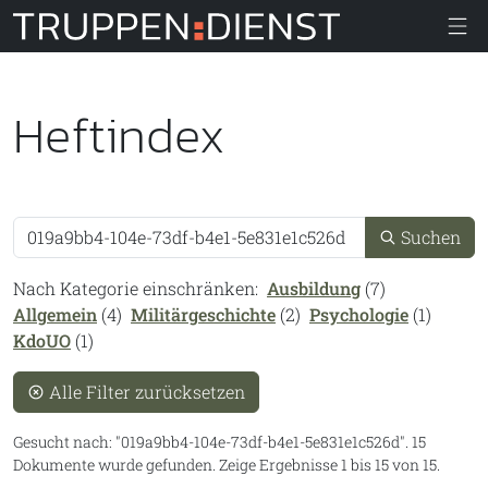
Truppendiens
Heftindex
Suche
Suchen
Nach Kategorie einschränken:
Ausbildung
(7)
Allgemein
(4)
Militärgeschichte
(2)
Psychologie
(1)
KdoUO
(1)
Alle Filter zurücksetzen
Gesucht nach:
019a9bb4-104e-73df-b4e1-5e831e1c526d
.
15
Dokumente wurde gefunden.
Zeige Ergebnisse 1 bis 15 von 15.