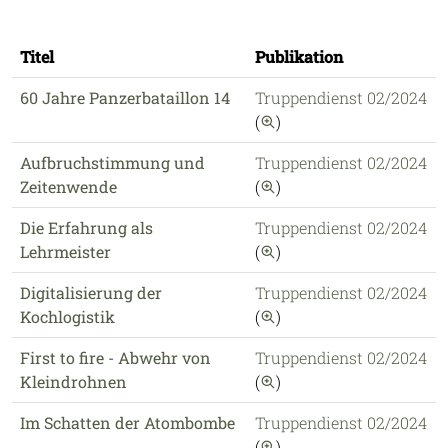
Titel
Publikation
60 Jahre Panzerbataillon 14
Truppendienst 02/2024
auf diese Publikation 
(
)
Aufbruchstimmung und
Truppendienst 02/2024
auf diese Publikation 
Zeitenwende
(
)
Die Erfahrung als
Truppendienst 02/2024
auf diese Publikation 
Lehrmeister
(
)
Digitalisierung der
Truppendienst 02/2024
auf diese Publikation 
Kochlogistik
(
)
First to fire - Abwehr von
Truppendienst 02/2024
auf diese Publikation 
Kleindrohnen
(
)
Im Schatten der Atombombe
Truppendienst 02/2024
auf diese Publikation 
(
)