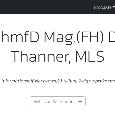
ppendienst
Produkte
mfD Mag.(FH) Dr
Thanner, MLS
at Informationsoffizierswesen/Abteilung Zielgruppenkom
Mehr von W. Thanner