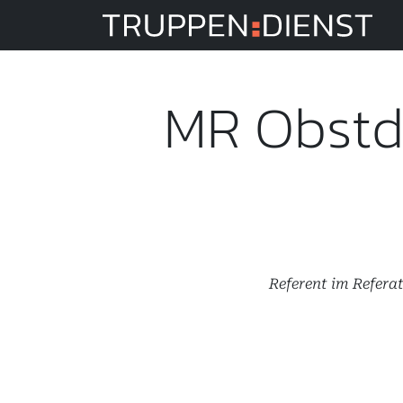
Tru
MR Obstdh
Referent im Refer