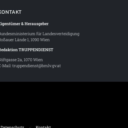
KONTAKT
Eigentümer & Herausgeber
Bundesministerium für Landesverteidigung
Roßauer Lände 1, 1090 Wien
Redaktion TRUPPENDIENST
Stiftgasse 2a, 1070 Wien
E-Mail:
truppendienst@bmlv.gv.at
t – Magazin des Österreichischen Bundesheeres
Datenschutz
·
Kontakt