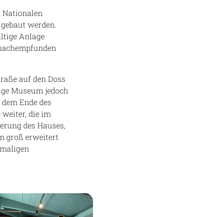
. Nationalen
e gebaut werden.
altige Anlage
) nachempfunden
traße auf den Doss
ftige Museum jedoch
ch dem Ende des
weiter, die im
terung des Hauses,
 groß erweitert
amaligen