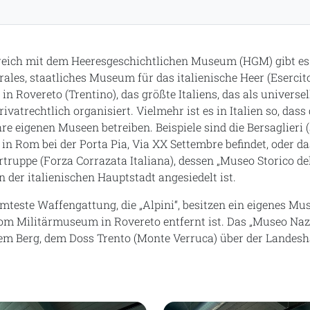
rreich mit dem Heeresgeschichtlichen Museum (HGM) gibt es
ales, staatliches Museum für das italienische Heer (Esercito 
n Rovereto (Trentino), das größte Italiens, das als univers
rivatrechtlich organisiert. Vielmehr ist es in Italien so, dass
e eigenen Museen betreiben. Beispiele sind die Bersaglieri (s
n Rom bei der Porta Pia, Via XX Settembre befindet, oder 
rtruppe (Forza Corrazata Italiana), dessen „Museo Storico d
in der italienischen Hauptstadt angesiedelt ist.
mteste Waffengattung, die „Alpini“, besitzen ein eigenes M
om Militärmuseum in Rovereto entfernt ist. Das „Museo Nazi
inem Berg, dem Doss Trento (Monte Verruca) über der Landes