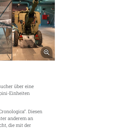
rößern
Bild vergrößern
sucher über eine
pini-Einheiten
Cronologica“. Diesen
nter anderem an
cht, die mit der