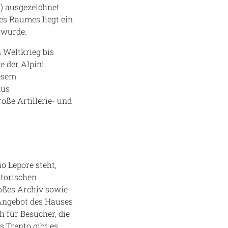
t) ausgezeichnet
s Raumes liegt ein
 wurde.
 Weltkrieg bis
 der Alpini,
iesem
aus
oße Artillerie- und
o Lepore steht,
storischen
roßes Archiv sowie
Angebot des Hauses
 für Besucher, die
s Trento gibt es