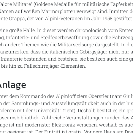
Valore Militare“ (Goldene Medaille für militärische Tapferkei
amen auf weißen Marmorplatten verewigt sind. Inmitten de
te Grappa, der von Alpini-Veteranen im Jahr 1958 gestiftet
eine große Halle. In dieser werden chronologisch vom Ersten
g, Infanterie- und Steilfeuerbewaffnung sowie die Fahrzeuge
uch andere Themen wie die Militärseelsorge dargestellt. In d
nzumerken, dass die italienischen Gebirgsjäger nicht nur 
Infanterie bestanden und bestehen, sie besitzen auch eine gr
bis hin zu Fallschirmjäger-Elementen.
Anlage
ter dem Kommando des Alpinioffiziers Oberstleutnant Giuli
n der Sammlungs- und Ausstellungstätigkeit auch in der hi
derem mit der Universität Trient). Deshalb besitzt es ein g
seumsbibliothek. Zahlreiche Veranstaltungen runden das 
age ist mit modernster Elektronik versehen, weshalb es auch
ut geeignet ist. Der Eintritt ist gratis. Vor dem Haus am Dos