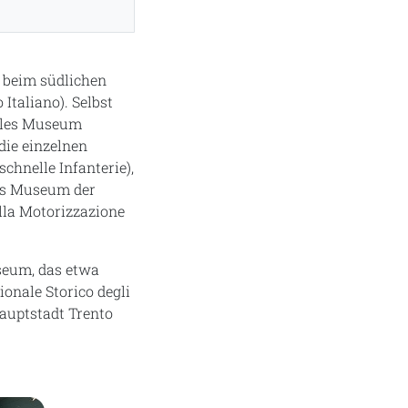
 beim südlichen
Italiano). Selbst
elles Museum
 die einzelnen
chnelle Infanterie),
das Museum der
ella Motorizzazione
useum, das etwa
onale Storico degli
hauptstadt Trento