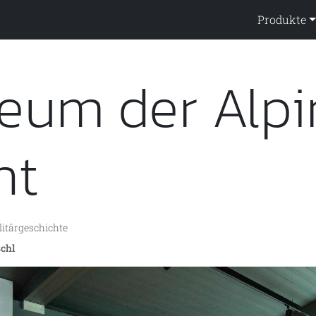
ppendienst
Produkte
um der Alpin
nt
litärgeschichte
schl