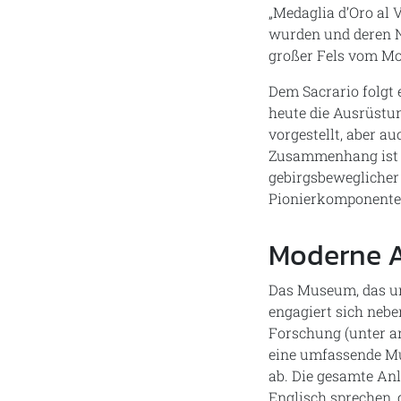
„Medaglia d’Oro al 
wurden und deren N
großer Fels vom Mon
Dem Sacrario folgt 
heute die Ausrüstun
vorgestellt, aber a
Zusammenhang ist a
gebirgsbeweglicher 
Pionierkomponente 
Moderne 
Das Museum, das un
engagiert sich nebe
Forschung (unter an
eine umfassende Mu
ab. Die gesamte Anl
Englisch sprechen, g