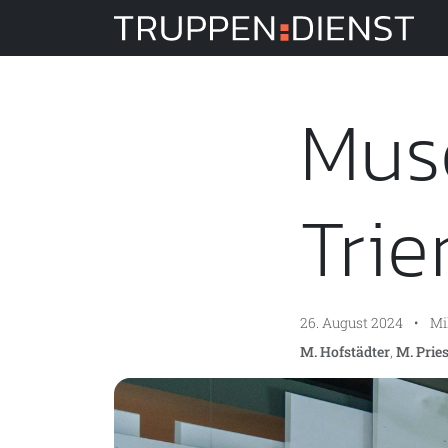
Tru
Muse
Trie
26. August 2024
•
Mi
M. Hofstädter
,
M. Prie