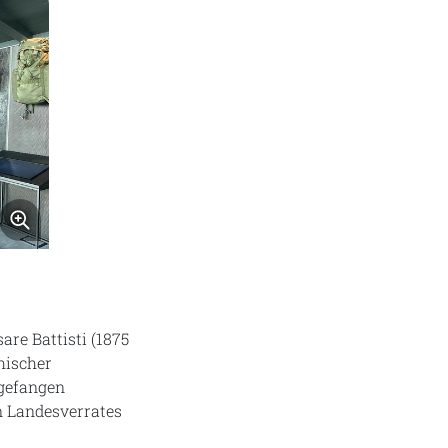
Bild vergrößern
are Battisti (1875
hischer
 gefangen
n Landesverrates