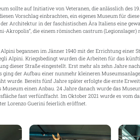
 sollte auf Initiative von Veteranen, die anlässlich des 19
 diesen Vorschlag einbrachten, ein eigenes Museum für dies
l der Architektur in der faschistischen Ära Italiens eine gew
ini-Akropolis“, die einem römischen castrum (Legionslager
Alpini begannen im Jänner 1940 mit der Errichtung einer S
degli Alpini. Kriegsbedingt wurden die Arbeiten für das kün
lung dieser Straße eingestellt. Erst mehr als zehn Jahre na
s ging der Aufbau einer nunmehr kleineren Museumsanlage 
ht wurde. Bereits fünf Jahre später erfolgte die erste Erwei
s Museum einen Anbau. 24 Jahre danach wurde das Museum
gsfläche fast verfünffacht. Im Oktober 2021 wurde es vom d
er Lorenzo Guerini feierlich eröffnet.