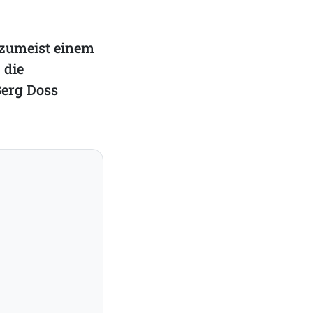
h zumeist einem
 die
Berg Doss