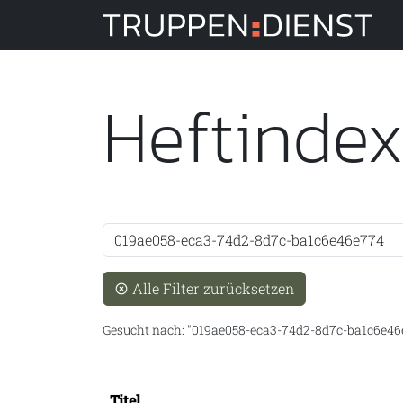
Tru
Heftinde
Suche
Alle Filter zurücksetzen
Gesucht nach:
019ae058-eca3-74d2-8d7c-ba1c6e46
Titel