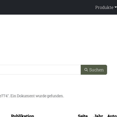
ppendienst
Produkte
x
Suchen
e774
.
Ein Dokument wurde gefunden.
Publikation
Seite
Jahr
Auto