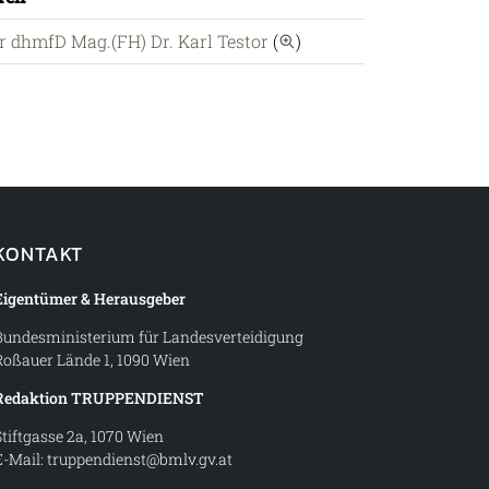
chränken
auf diesen Autor einsc
r dhmfD Mag.(FH) Dr. Karl Testor
(
)
KONTAKT
Eigentümer & Herausgeber
Bundesministerium für Landesverteidigung
Roßauer Lände 1, 1090 Wien
Redaktion TRUPPENDIENST
Stiftgasse 2a, 1070 Wien
E-Mail:
truppendienst@bmlv.gv.at