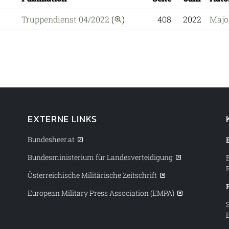
auf diese Publikation eins
Truppendienst 04/2022
(
)
408
2022
Majo
EXTERNE LINKS
Bundesheer.at
Bundesministerium für Landesverteidigung
Österreichische Militärische Zeitschrift
European Military Press Association (EMPA)