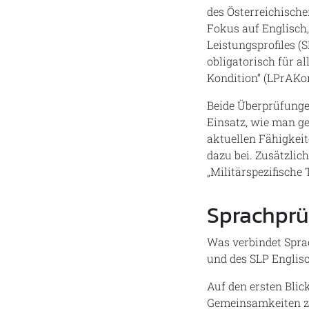
des Österreichisch
Fokus auf Englisch,
Leistungsprofiles (
obligatorisch für a
Kondition“ (LPrAKo
Beide Überprüfungen
Einsatz, wie man ge
aktuellen Fähigkei
dazu bei. Zusätzlic
„Militärspezifisch
Sprachprü
Was verbindet Spra
und des SLP Englisc
Auf den ersten Blic
Gemeinsamkeiten zu