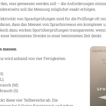
en, was gemessen werden soll – die Anforderungen müssen
ndererseits soll die Messung möglichst exakt erfolgen.
fektivität von Sprachprüfungen sind für die Prüflinge oft ni
gt daran, dass das Messen von Sprachniveaus ein komplexer
rgleich dazu wirken Sportüberprüfungen transparenter, wen
einer bestimmten Strecke in einer bestimmten Zeit denkt.
n messen
z wird anhand von vier Fertigkeiten
);
L);
rauch (M);
ebrauch (S).
t diese vier Teilbereiche ab. Die
innen bei 0 (keine Kenntnisse) und gehen