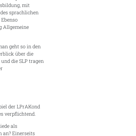
sbildung, mit
 des sprachlichen
. Ebenso
ng Allgemeine
man geht so in den
rblick über die
 und die SLP tragen
er
piel der LPrAKond
s verpflichtend.
iede als
 an? Einerseits