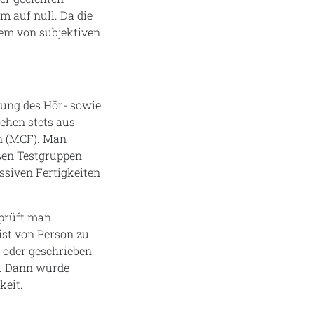
m auf null. Da die
em von subjektiven
fung des Hör- sowie
tehen stets aus
n (MCF). Man
oßen Testgruppen
ssiven Fertigkeiten
rprüft man
ist von Person zu
 oder geschrieben
n. Dann würde
keit.