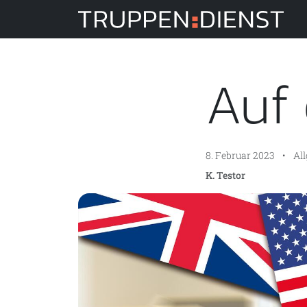
Tru
Auf
8. Februar 2023
•
Al
K. Testor