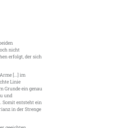
 beiden
doch nicht
en erfolgt, der sich
Arme [...] im
chte Linie
 im Grunde ein genau
au und
 Somit entsteht ein
ianz in der Strenge
er geeichten