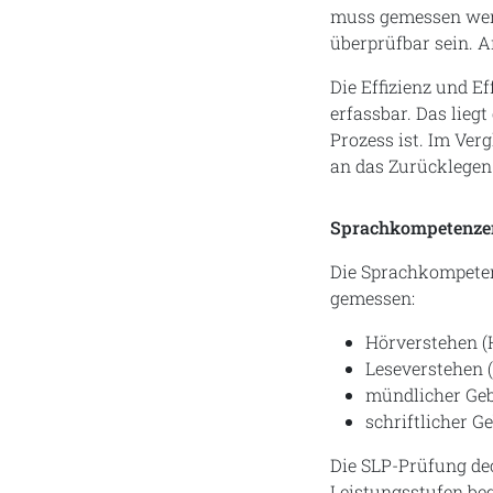
muss gemessen werd
überprüfbar sein. A
Die Effizienz und Ef
erfassbar. Das lie
Prozess ist. Im Ve
an das Zurücklegen 
Sprachkompetenze
Die Sprachkompeten
gemessen:
Hörverstehen (H
Leseverstehen (
mündlicher Geb
schriftlicher G
Die SLP-Prüfung deck
Leistungsstufen beg