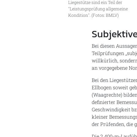
Liegestütze sind ein Teil der
"Leistungsprüfung allgemeine
Kondition". (Fotos: BMLV)
Subjektiv
Bei diesen Aussagen
Teilprüfungen „subj
willkürlich, sonder
an vorgegebene Nor
Bei den Liegestützen
Ellbogen soweit geb
(Waagrechte) bilden
definierter Bemessu
Geschwindigkeit bz
kleiner Bemessungs
der Prüfenden, die g
Die 2.400-m-Laufüb