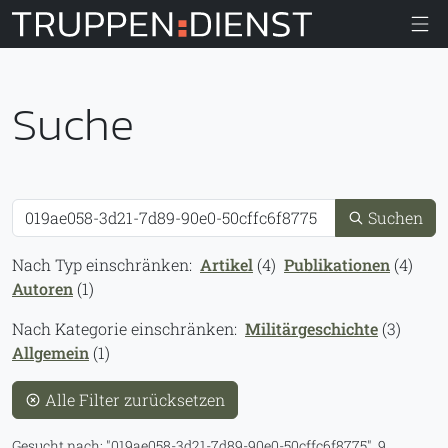
Truppendiens
Suche
Suche
Suchen
Nach Typ einschränken:
Artikel
(4)
Publikationen
(4)
Autoren
(1)
Nach Kategorie einschränken:
Militärgeschichte
(3)
Allgemein
(1)
Alle Filter zurücksetzen
Gesucht nach:
019ae058-3d21-7d89-90e0-50cffc6f8775
.
9