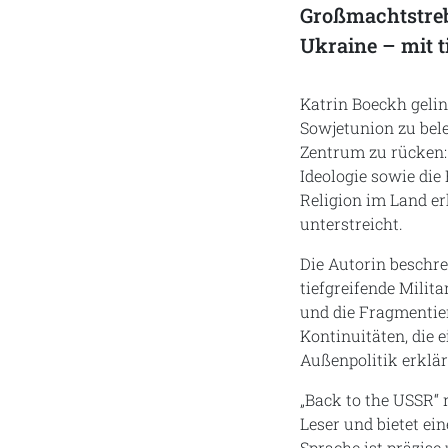
Großmachtstrebe
Ukraine – mit t
Katrin Boeckh gelin
Sowjetunion zu bel
Zentrum zu rücken:
Ideologie sowie die
Religion im Land er
unterstreicht.
Die Autorin beschre
tiefgreifende Milit
und die Fragmentier
Kontinuitäten, die 
Außenpolitik erklär
„Back to the USSR“ 
Leser und bietet ei
Sprache ist präzise