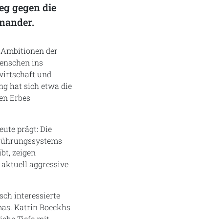
eg gegen die
inander.
n Ambitionen der
Menschen ins
wirtschaft und
ng hat sich etwa die
hen Erbes
eute prägt: Die
n Führungssystems
bt, zeigen
 aktuell aggressive
sch interessierte
mas. Katrin Boeckhs
iche Tiefe mit