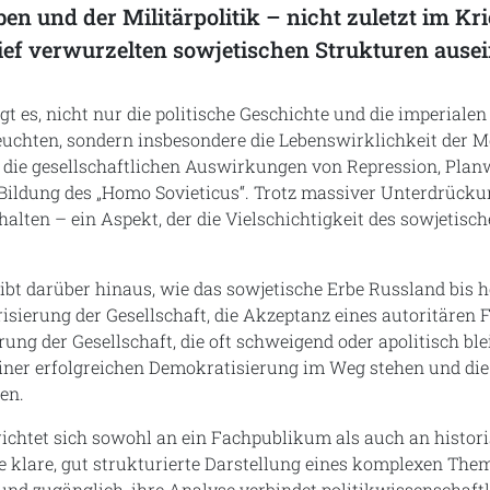
n und der Militärpolitik – nicht zuletzt im Kri
ief verwurzelten sowjetischen Strukturen ause
gt es, nicht nur die politische Geschichte und die imperiale
euchten, sondern insbesondere die Lebenswirklichkeit der 
 die gesellschaftlichen Auswirkungen von Repression, Plan
 Bildung des „Homo Sovieticus“. Trotz massiver Unterdrücku
halten – ein Aspekt, der die Vielschichtigkeit des sowjetisc
ibt darüber hinaus, wie das sowjetische Erbe Russland bis h
arisierung der Gesellschaft, die Akzeptanz eines autoritäre
ung der Gesellschaft, die oft schweigend oder apolitisch blei
einer erfolgreichen Demokratisierung im Weg stehen und die
en.
richtet sich sowohl an ein Fachpublikum als auch an histori
ne klare, gut strukturierte Darstellung eines komplexen The
 und zugänglich, ihre Analyse verbindet politikwissenschaftl