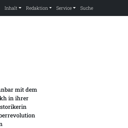
Inhalt
Redaktion
Service
Suche
ennbar mit dem
kh in ihrer
storikerin
errevolution
m