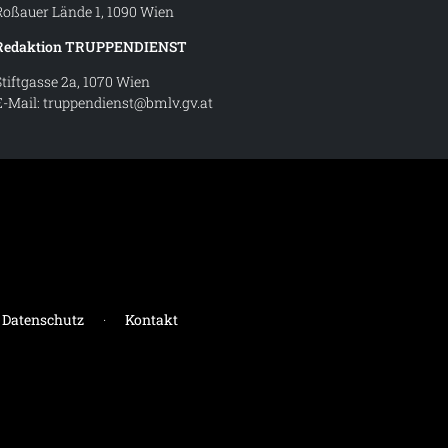
Roßauer Lände 1, 1090 Wien
Redaktion TRUPPENDIENST
Stiftgasse 2a, 1070 Wien
E-Mail:
truppendienst@bmlv.gv.at
t – Magazin des Österreichischen Bundesheeres
Datenschutz
·
Kontakt