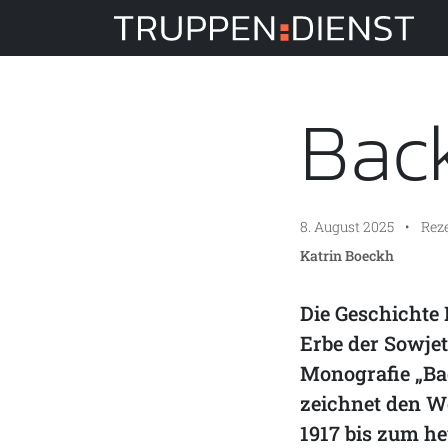
Tru
Bac
8. August 2025
•
Rez
Katrin Boeckh
Die Geschichte 
Erbe der Sowje
Monografie „Bac
zeichnet den W
1917 bis zum he