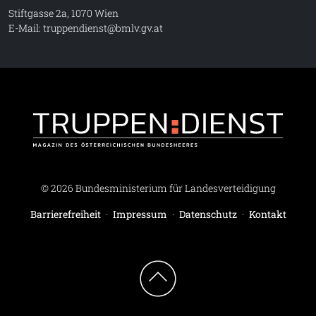
Stiftgasse 2a, 1070 Wien
E-Mail:
truppendienst@bmlv.gv.at
Truppe
© 2026 Bundesministerium für Landesverteidigung
Barrierefreiheit
·
Impressum
·
Datenschutz
·
Kontakt
Zum Seitenanfang