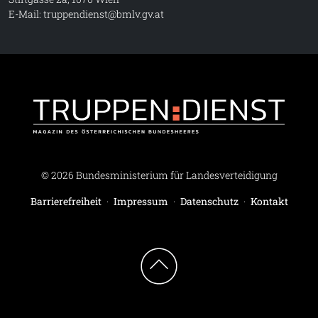
E-Mail:
truppendienst@bmlv.gv.at
Truppe
© 2026 Bundesministerium für Landesverteidigung
Barrierefreiheit
·
Impressum
·
Datenschutz
·
Kontakt
Zum Seitenanfang