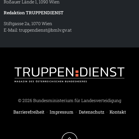
Roßauer Lände 1, 1090 Wien
Redaktion TRUPPENDIENST
Stiftgasse 2a, 1070 Wien
E-Mail:
truppendienst@bmlv.gv.at
Truppe
© 2026 Bundesministerium für Landesverteidigung
Barrierefreiheit
·
Impressum
·
Datenschutz
·
Kontakt