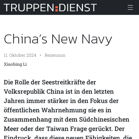
Truppendiens
China’s New Navy
11. Oktober 2024
•
Rezension
Xiaobing Li
Die Rolle der Seestreitkräfte der
Volksrepublik China ist in den letzten
Jahren immer stärker in den Fokus der
öffentlichen Wahrnehmung sie es in
Zusammenhang mit dem Südchinesischen
Meer oder der Taiwan Frage gerückt. Der
Eindruck, dass diese neuen Fähigkeiten, die