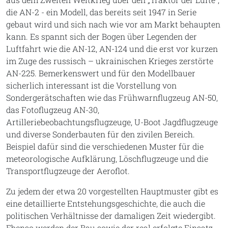
die AN-2 - ein Modell, das bereits seit 1947 in Serie
gebaut wird und sich nach wie vor am Markt behaupten
kann. Es spannt sich der Bogen über Legenden der
Luftfahrt wie die AN-12, AN-124 und die erst vor kurzen
im Zuge des russisch – ukrainischen Krieges zerstörte
AN-225. Bemerkenswert und für den Modellbauer
sicherlich interessant ist die Vorstellung von
Sondergerätschaften wie das Frühwarnflugzeug AN-50,
das Fotoflugzeug AN-30,
Artilleriebeobachtungsflugzeuge, U-Boot Jagdflugzeuge
und diverse Sonderbauten für den zivilen Bereich.
Beispiel dafür sind die verschiedenen Muster für die
meteorologische Aufklärung, Löschflugzeuge und die
Transportflugzeuge der Aeroflot.
Zu jedem der etwa 20 vorgestellten Hauptmuster gibt es
eine detaillierte Entstehungsgeschichte, die auch die
politischen Verhältnisse der damaligen Zeit wiedergibt.
Ebenso werden der Bau sowie der real erfolgte Einsatz