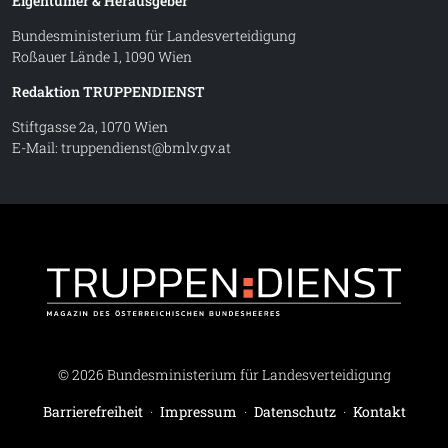
Eigentümer & Herausgeber
Bundesministerium für Landesverteidigung
Roßauer Lände 1, 1090 Wien
Redaktion TRUPPENDIENST
Stiftgasse 2a, 1070 Wien
E-Mail:
truppendienst@bmlv.gv.at
Truppe
© 2026 Bundesministerium für Landesverteidigung
Barrierefreiheit
·
Impressum
·
Datenschutz
·
Kontakt