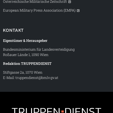
Österreichische Militärische Zeitschrift
European Military Press Association (EMPA)
KONTAKT
Eigentümer & Herausgeber
Bundesministerium für Landesverteidigung
Roßauer Lände 1, 1090 Wien
Redaktion TRUPPENDIENST
Stiftgasse 2a, 1070 Wien
E-Mail:
truppendienst@bmlv.gv.at
Truppe