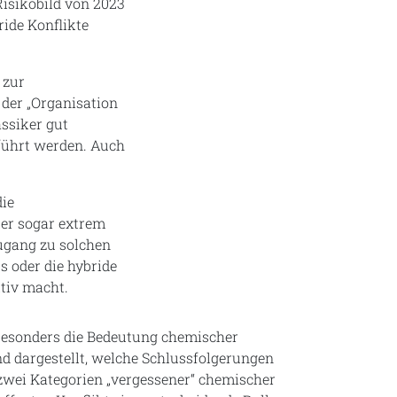
isikobild von 2023
ride Konflikte
 zur
) der „Organisation
ssiker gut
eführt werden. Auch
die
ter sogar extrem
Zugang zu solchen
s oder die hybride
ktiv macht.
besonders die Bedeutung chemischer
d dargestellt, welche Schlussfolgerungen
zwei Kategorien „vergessener“ chemischer