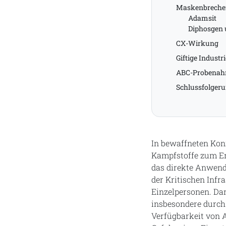
Maskenbrecher
Adamsit
Diphosgen
CX-Wirkung
Giftige Indust
ABC-Probenah
Schlussfolger
In bewaffneten Konf
Kampfstoffe zum Err
das direkte Anwend
der Kritischen Infr
Einzelpersonen. Da
insbesondere durch 
Verfügbarkeit von 