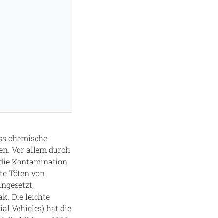
ass chemische
en. Vor allem durch
 die Kontamination
lte Töten von
ngesetzt,
k. Die leichte
l Vehicles) hat die