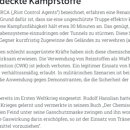
deckte Kampfstoffe
s RCA („Riot Control Agents“) bezeichnet, erfahren eine Renai
Grund dafür ist, dass sie eine ungeschützte Truppe effekti
se Kampfunfähigkeit hält etwa 30 Minuten an. Das genügt
rabensysteme einzudringen oder Tunnels zu stürmen. Diese 
Gegner kurzfristig Zugewinne des Geländes zu verwehren (ar
gen schlecht ausgerüstete Kräfte haben sich diese chemisc
wirksam erwiesen. Die Verwendung von Reizstoffen als Waf
tion (CWK) ist jedoch verboten. Ein legitimer Einsatz von 
verhältnismäßig, erlaubt. In militärischen Szenarien ist be
die Anwendung gegen Demonstranten, die die Sicherheit der 
ereits im Ersten Weltkrieg eingesetzt. Rudolf Hanslian hatt
Krieges gelernt und vermerkte in seinem Buch „Der Chemisch
 den Feind unter seine Gasschutzmaske zwingen und ihn wo
 Gaswirkung darin erschöpfen, so ist der Einsatz von Träne
ttel vorzuziehen“.