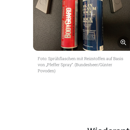
B
Foto: Sprühflaschen mit Reizstoffen auf Basis
von „Pfeffer Spray“. (Bundesheer/Günter
Povoden)