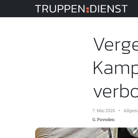
Tru
Verg
Kampf
verbo
7. Mai 2026
•
Allgem
G. Povoden