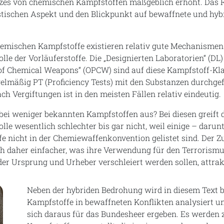
tzes von chemischen Kampfstoffen maßgeblich erhöht. Das R
istischen Aspekt und den Blickpunkt auf bewaffnete und hyb
hemischen Kampfstoffe existieren relativ gute Mechanismen
lle der Vorläuferstoffe. Die „Designierten Laboratorien“ (DL
 of Chemical Weapons“ (OPCW) sind auf diese Kampfstoff-Kla
egelmäßig PT (Proficiency Tests) mit den Substanzen durchg
h Vergiftungen ist in den meisten Fällen relativ eindeutig.
 bei weniger bekannten Kampfstoffen aus? Bei diesen greift 
olle wesentlich schlechter bis gar nicht, weil einige – darun
fe nicht in der Chemiewaffenkonvention gelistet sind. Der 
ich daher einfacher, was ihre Verwendung für den Terrorismu
der Ursprung und Urheber verschleiert werden sollen, attra
Neben der hybriden Bedrohung wird in diesem Text 
Kampfstoffe in bewaffneten Konflikten analysiert un
sich daraus für das Bundesheer ergeben. Es werden 