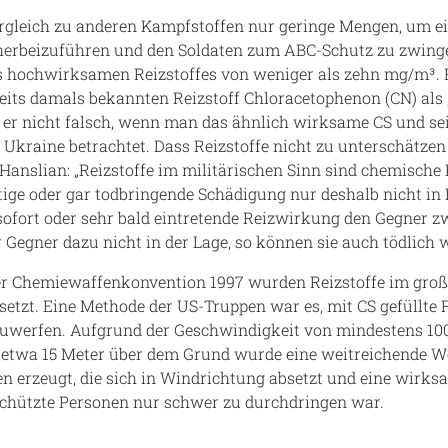
rgleich zu anderen Kampfstoffen nur geringe Mengen, um e
erbeizuführen und den Soldaten zum ABC-Schutz zu zwingen
s hochwirksamen Reizstoffes von weniger als zehn mg/m³. 
eits damals bekannten Reizstoff Chloracetophenon (CN) als
 er nicht falsch, wenn man das ähnlich wirksame CS und se
 Ukraine betrachtet. Dass Reizstoffe nicht zu unterschätzen 
 Hanslian: „Reizstoffe im militärischen Sinn sind chemische
ige oder gar todbringende Schädigung nur deshalb nicht in E
 sofort oder sehr bald eintretende Reizwirkung den Gegner z
r Gegner dazu nicht in der Lage, so können sie auch tödlich 
der Chemiewaffenkonvention 1997 wurden Reizstoffe im groß
setzt. Eine Methode der US-Truppen war es, mit CS gefüllt
werfen. Aufgrund der Geschwindigkeit von mindestens 10
etwa 15 Meter über dem Grund wurde eine weitreichende Wo
fen erzeugt, die sich in Windrichtung absetzt und eine wirk
eschützte Personen nur schwer zu durchdringen war.