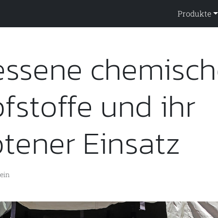
ppendienst
Produkte
essene chemisch
stoffe und ihr
tener Einsatz
ein