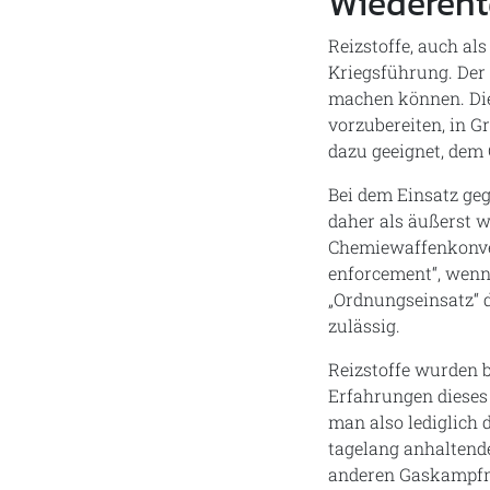
Wiederent
Reizstoffe, auch al
Kriegsführung. Der 
machen können. Die
vorzubereiten, in G
dazu geeignet, dem 
Bei dem Einsatz ge
daher als äußerst 
Chemiewaffenkonven
enforcement“, wenn 
„Ordnungseinsatz“ 
zulässig.
Reizstoffe wurden b
Erfahrungen dieses 
man also lediglich
tagelang anhaltende
anderen Gaskampfmi