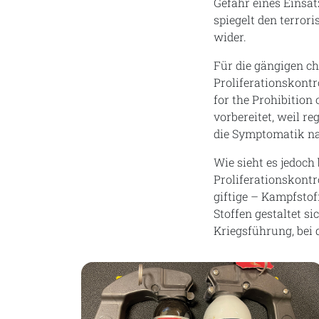
Gefahr eines Einsa
spiegelt den terror
wider.
Für die gängigen c
Proliferationskontro
for the Prohibition
vorbereitet, weil r
die Symptomatik nac
Wie sieht es jedoch
Proliferationskontr
giftige – Kampfstof
Stoffen gestaltet s
Kriegsführung, bei 