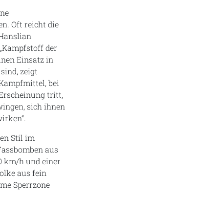
ine
. Oft reicht die
Hanslian
 „Kampfstoff der
inen Einsatz in
sind, zeigt
 Kampfmittel, bei
rscheinung tritt,
wingen, sich ihnen
wirken“.
en Stil im
e Fassbomben aus
0 km/h und einer
lke aus fein
same Sperrzone