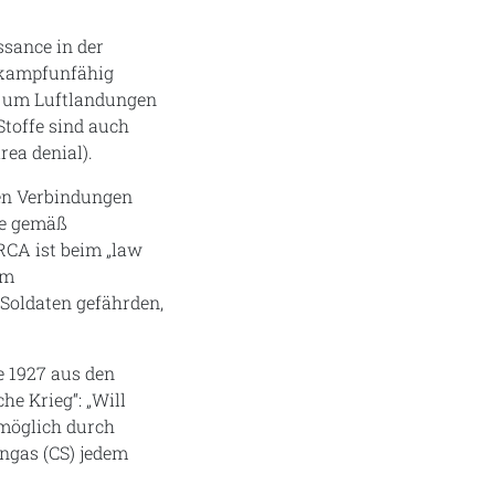
ssance in der
v kampfunfähig
, um Luftlandungen
Stoffe sind auch
ea denial).
hen Verbindungen
fe gemäß
RCA ist beim „law
im
Soldaten gefährden,
e 1927 aus den
e Krieg“: „Will
möglich durch
ngas (CS) jedem