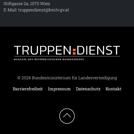
Stiftgasse 2a, 1070 Wien
E-Mail:
truppendienst@bmlv.gv.at
Truppe
© 2026 Bundesministerium für Landesverteidigung
Barrierefreiheit
·
Impressum
·
Datenschutz
·
Kontakt
Zum Seitenanfang