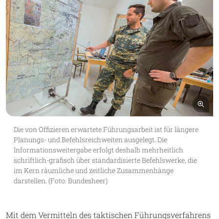
Bil
Die von Offizieren erwartete Führungsarbeit ist für längere
Planungs- und Befehlsreichweiten ausgelegt. Die
Informationsweitergabe erfolgt deshalb mehrheitlich
schriftlich-grafisch über standardisierte Befehlswerke, die
im Kern räumliche und zeitliche Zusammenhänge
darstellen. (Foto: Bundesheer)
Mit dem Vermitteln des taktischen Führungsverfahrens