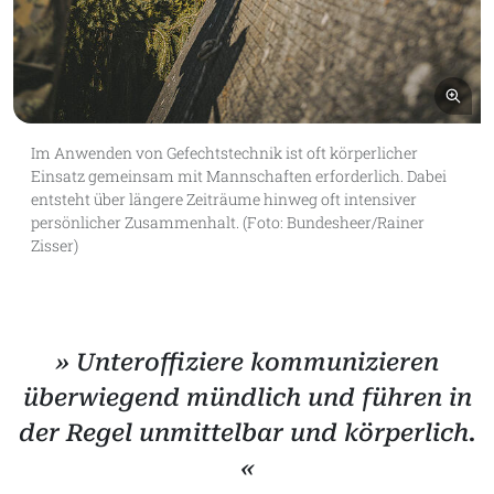
Bil
Im Anwenden von Gefechtstechnik ist oft körperlicher
Einsatz gemeinsam mit Mannschaften erforderlich. Dabei
entsteht über längere Zeiträume hinweg oft intensiver
persönlicher Zusammenhalt. (Foto: Bundesheer/Rainer
Zisser)
» Unteroffiziere kommunizieren
überwiegend mündlich und führen in
der Regel unmittelbar und körperlich.
«