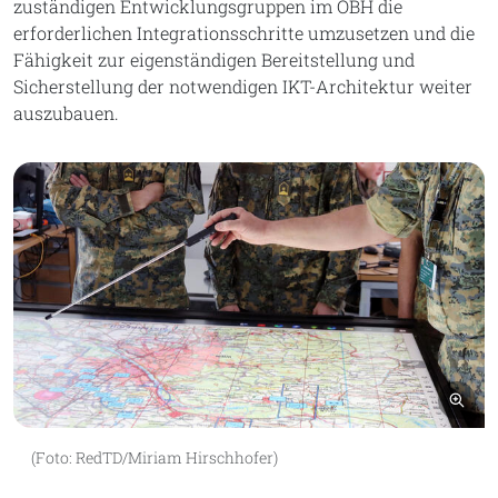
zuständigen Entwicklungsgruppen im ÖBH die
erforderlichen Integrationsschritte umzusetzen und die
Fähigkeit zur eigenständigen Bereitstellung und
Sicherstellung der notwendigen IKT-Architektur weiter
auszubauen.
Bil
(Foto: RedTD/Miriam Hirschhofer)