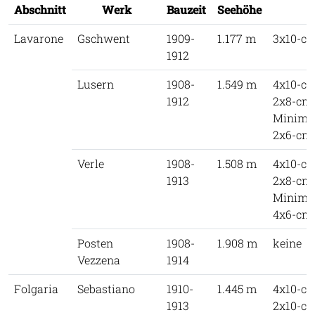
Abschnitt
Werk
Bauzeit
Seehöhe
Lavarone
Gschwent
1909-
1.177 m
3x10-c
1912
Lusern
1908-
1.549 m
4x10-c
1912
2x8-cm
Minima
2x6-cm
Verle
1908-
1.508 m
4x10-c
1913
2x8-cm
Minima
4x6-cm
Posten
1908-
1.908 m
keine
Vezzena
1914
Folgaria
Sebastiano
1910-
1.445 m
4x10-c
1913
2x10-c