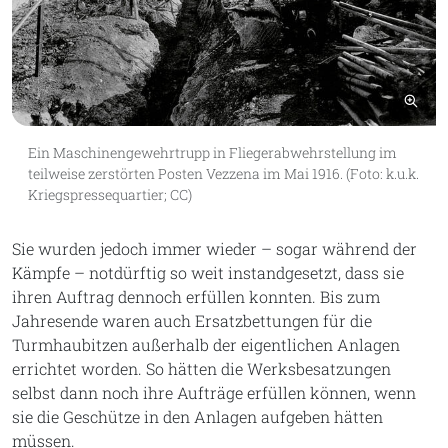
Bil
Ein Maschinengewehrtrupp in Fliegerabwehrstellung im
teilweise zerstörten Posten Vezzena im Mai 1916. (Foto: k.u.k.
Kriegspressequartier; CC)
Sie wurden jedoch immer wieder – sogar während der
Kämpfe – notdürftig so weit instandgesetzt, dass sie
ihren Auftrag dennoch erfüllen konnten. Bis zum
Jahresende waren auch Ersatzbettungen für die
Turmhaubitzen außerhalb der eigentlichen Anlagen
errichtet worden. So hätten die Werksbesatzungen
selbst dann noch ihre Aufträge erfüllen können, wenn
sie die Geschütze in den Anlagen aufgeben hätten
müssen.