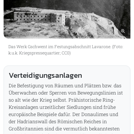
Bil
Das Werk Gschwent im Festungsabschnitt Lavarone. (Foto:
k.u.k. Kriegspressequartier; CC0)
Verteidigungsanlagen
Die Befestigung von Räumen und Plätzen bzw. das
Überwachen oder Sperren von Bewegungslinien ist
so alt wie der Krieg selbst. Prähistorische Ring-
Kreisanlagen urzeitlicher Siedlungen sind frühe
europäische Beispiele dafür. Der Donaulimes und
der Hadrianswall des Römischen Reiches in
Großbritannien sind die vermutlich bekanntesten