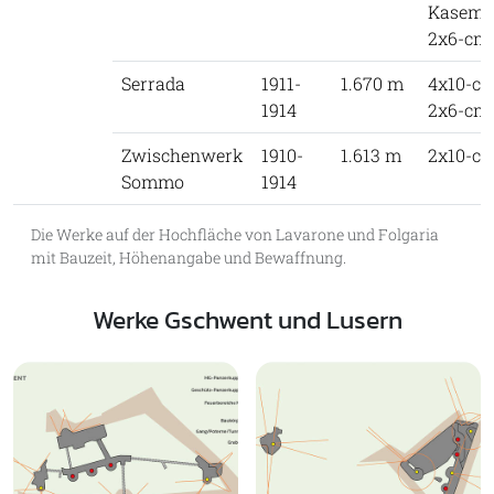
Kasemat
2x6-cm
Serrada
1911-
1.670 m
4x10-c
1914
2x6-cm
Zwischenwerk
1910-
1.613 m
2x10-c
Sommo
1914
Die Werke auf der Hochfläche von Lavarone und Folgaria
mit Bauzeit, Höhenangabe und Bewaffnung.
Werke Gschwent und Lusern