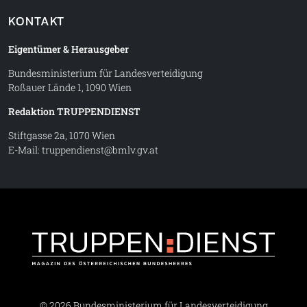
KONTAKT
Eigentümer & Herausgeber
Bundesministerium für Landesverteidigung
Roßauer Lände 1, 1090 Wien
Redaktion TRUPPENDIENST
Stiftgasse 2a, 1070 Wien
E-Mail:
truppendienst@bmlv.gv.at
Truppe
© 2026 Bundesministerium für Landesverteidigung