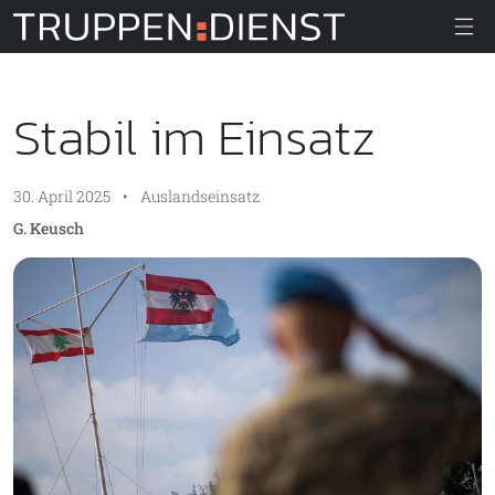
Truppendiens
Stabil im Einsatz
30. April 2025
•
Auslandseinsatz
G. Keusch