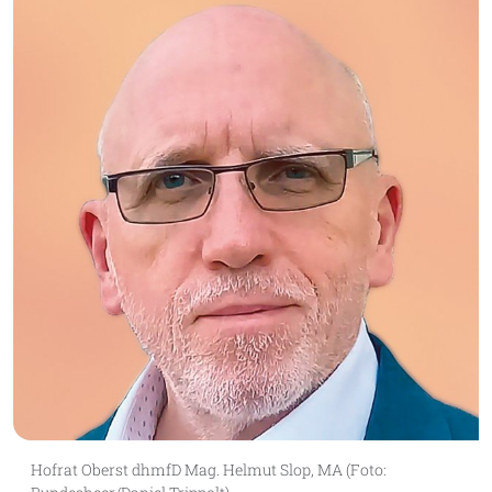
Hofrat Oberst dhmfD Mag. Helmut Slop, MA (Foto: