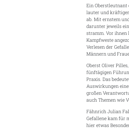
Ein Oberstleutnant 
lauter und kräftig
ab. Mit ernstem und
darunter jeweils e
stramm. Vor ihnen li
Kampfweste angezog
Verlesen der Gefall
Männern und Frauen
Oberst Oliver Pilles
fünftägigen Führung
Praxis. Das bedeute
Auswirkungen eines
großen Verantwortu
auch Themen wie V
Fähnrich Julian Fal
Gefallene kam für 
hier etwas Besonder