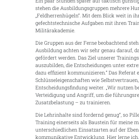
Ein paar Stunden später auf taktisch günst
stehen die Ausbildungsgruppen mehrere Hun
„Feldherrenhügeln“. Mit dem Blick weit in 
gefechtstechnische Aufgaben mit ihren Tra
Militärakademie.
Die Gruppen aus der Ferne beobachtend steht 
Ausbildung achten wir sehr genau darauf, da
gefördert werden. Das Ziel unserer Trainings
auszubilden, die Entscheidungen unter extr
dazu effizient kommunizieren.“ Das Referat
Schlüsseleigenschaften wie Selbstvertrauen,
Entscheidungsfindung weiter. „Wir nutzen b
Verteidigung und Angriff, um die führungsr
Zusatzbelastung – zu trainieren.
Die Lehrinhalte sind fordernd genug“, so Pill
Training einerseits als Baustein für meine m
unterschiedlichen Einsatzarten auf der Eben
kommunikative Entwicklung. Hier lerne ich