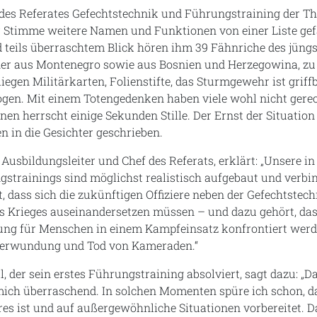
des Referates Gefechtstechnik und Führungstraining der Th
er Stimme weitere Namen und Funktionen von einer Liste ge
 teils überraschtem Blick hören ihm 39 Fähnriche des jüng
iner aus Montenegro sowie aus Bosnien und Herzegowina, zu
egen Militärkarten, Folienstifte, das Sturmgewehr ist griffbe
en. Mit einem Totengedenken haben viele wohl nicht gere
enen herrscht einige Sekunden Stille. Der Ernst der Situation
 in die Gesichter geschrieben.
, Ausbildungsleiter und Chef des Referats, erklärt: „Unsere in
strainings sind möglichst realistisch aufgebaut und verbi
t, dass sich die zukünftigen Offiziere neben der Gefechtstec
 Krieges auseinandersetzen müssen – und dazu gehört, dass
ng für Menschen in einem Kampfeinsatz konfrontiert werd
erwundung und Tod von Kameraden.“
l, der sein erstes Führungstraining absolviert, sagt dazu: „
mich überraschend. In solchen Momenten spüre ich schon, d
es ist und auf außergewöhnliche Situationen vorbereitet. Da