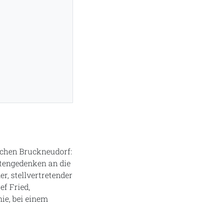
schen Bruckneudorf:
otengedenken an die
, stellvertretender
f Fried,
ie, bei einem