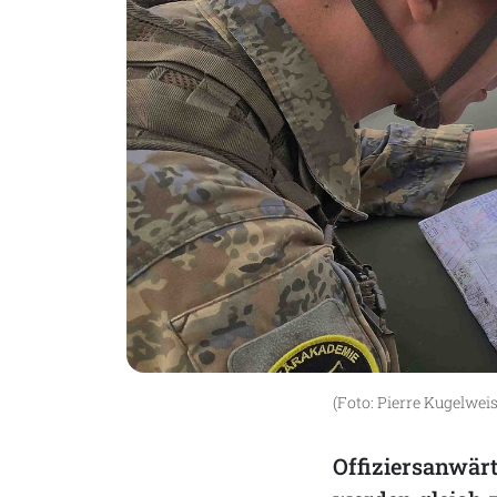
(Foto: Pierre Kugelweis
Offiziersanwär