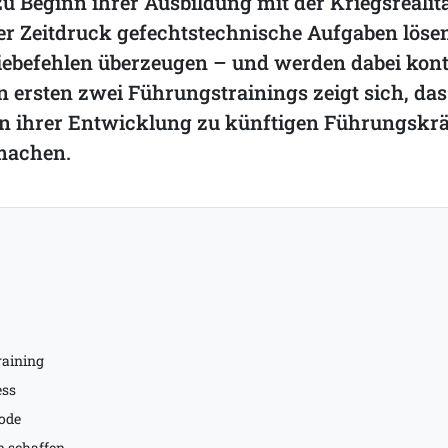
u Beginn ihrer Ausbildung mit der Kriegsrealitä
r Zeitdruck gefechtstechnische Aufgaben lösen
ebefehlen überzeugen – und werden dabei kont
en ersten zwei Führungstrainings zeigt sich, das
 in ihrer Entwicklung zu künftigen Führungskrä
machen.
raining
ess
ode
n schaffen