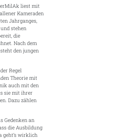
erMilAk liest mit
fallener Kameraden
sten Jahrganges,
 und stehen
reit, die
chnet. Nach dem
 steht den jungen
 der Regel
nden Theorie mit
hnik auch mit den
 sie mit ihrer
en. Dazu zählen
Das Gedenken an
ass die Ausbildung
 geht’s wirklich