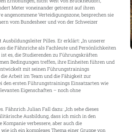
igen Erhöhungen, nicht weit von Bruckneudorf,
dert Meter voneinander getrennt auf ihren
ihre angenommene Verteidigungszone, besprechen sie
inern vom Bundesheer und von der Schweizer
Ausbildungsleiter Pilles. Er erklärt: „In unserer
ss die Fähnriche als Fachleute und Persönlichkeiten
 ist es, die Studierenden zu Führungskräften
emen Bedingungen treffen, ihre Einheiten führen und
 entwickelt mit seinen Führungstrainings
 die Arbeit im Team und die Fähigkeit zur
ei den ersten Führungstrainings Einsatzarten wie
elevanten Eigenschaften – noch ohne
es. Fähnrich Julian Fall dazu: „Ich sehe dieses
ilitärische Ausbildung, dass ich mich in den
e Kompanie verbessere, aber auch die
, wie ich ein komplexes Thema einer Gruppe von