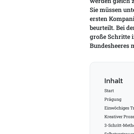
werden gleich z
Sie müssen unte
ersten Kompani
beurteilt. Bei d
große Schritte
Bundesheeres 
Inhalt
Start
Prägung
Einwöchiges T
Kreativer Proz
3-Schritt-Meth
Selbstvertraue