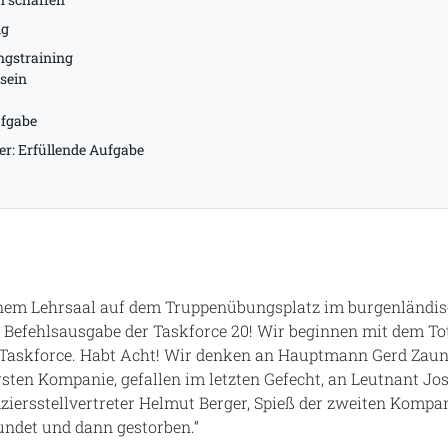
ng
ngstraining
 sein
fgabe
r: Erfüllende Aufgabe
inem Lehrsaal auf dem Truppenübungsplatz im burgenländi
r Befehlsausgabe der Taskforce 20! Wir beginnen mit dem T
 Taskforce. Habt Acht! Wir denken an Hauptmann Gerd Zauner
en Kompanie, gefallen im letzten Gefecht, an Leutnant Jose
iziersstellvertreter Helmut Berger, Spieß der zweiten Kompan
undet und dann gestorben.“