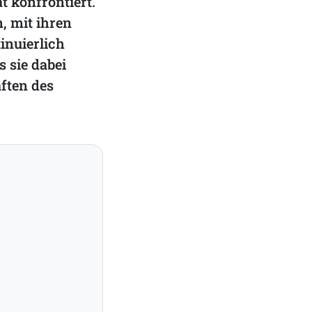
t konfrontiert.
, mit ihren
inuierlich
s sie dabei
ften des