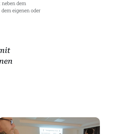
st neben dem
it dem eigenen oder
mit
hnen