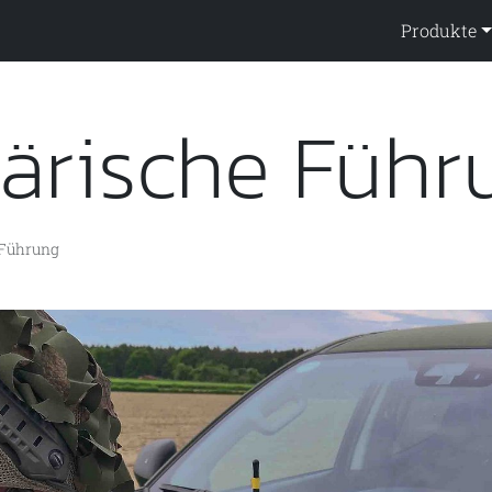
ppendienst
Produkte
tärische Füh
Führung