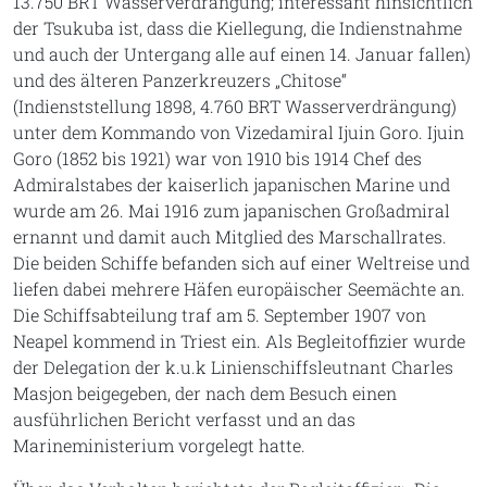
13.750 BRT Wasserverdrängung; interessant hinsichtlich
der Tsukuba ist, dass die Kiellegung, die Indienstnahme
und auch der Untergang alle auf einen 14. Januar fallen)
und des älteren Panzerkreuzers „Chitose“
(Indienststellung 1898, 4.760 BRT Wasserverdrängung)
unter dem Kommando von Vizedamiral Ijuin Goro. Ijuin
Goro (1852 bis 1921) war von 1910 bis 1914 Chef des
Admiralstabes der kaiserlich japanischen Marine und
wurde am 26. Mai 1916 zum japanischen Großadmiral
ernannt und damit auch Mitglied des Marschallrates.
Die beiden Schiffe befanden sich auf einer Weltreise und
liefen dabei mehrere Häfen europäischer Seemächte an.
Die Schiffsabteilung traf am 5. September 1907 von
Neapel kommend in Triest ein. Als Begleitoffizier wurde
der Delegation der k.u.k Linienschiffsleutnant Charles
Masjon beigegeben, der nach dem Besuch einen
ausführlichen Bericht verfasst und an das
Marineministerium vorgelegt hatte.