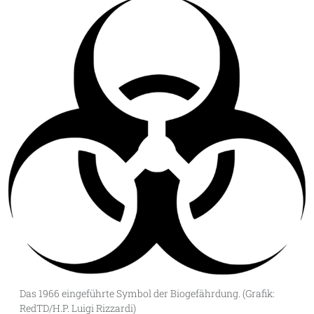
Das 1966 eingeführte Symbol der Biogefährdung. (Grafik:
RedTD/H.P. Luigi Rizzardi)