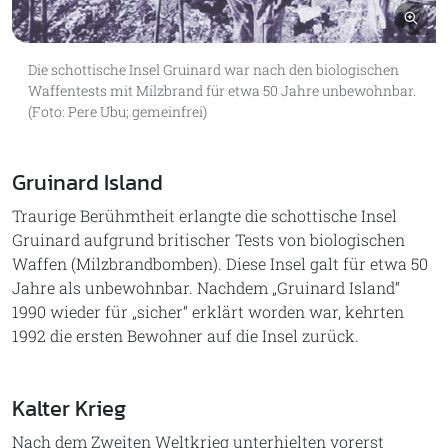
Bil
Die schottische Insel Gruinard war nach den biologischen
Waffentests mit Milzbrand für etwa 50 Jahre unbewohnbar.
(Foto: Pere Ubu; gemeinfrei)
Gruinard Island
Traurige Berühmtheit erlangte die schottische Insel
Gruinard aufgrund britischer Tests von biologischen
Waffen (Milzbrandbomben). Diese Insel galt für etwa 50
Jahre als unbewohnbar. Nachdem „Gruinard Island“
1990 wieder für „sicher“ erklärt worden war, kehrten
1992 die ersten Bewohner auf die Insel zurück.
Kalter Krieg
Nach dem Zweiten Weltkrieg unterhielten vorerst