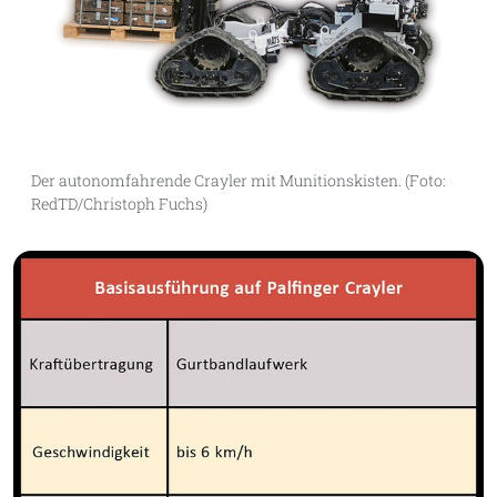
Der autonomfahrende Crayler mit Munitionskisten. (Foto:
RedTD/Christoph Fuchs)