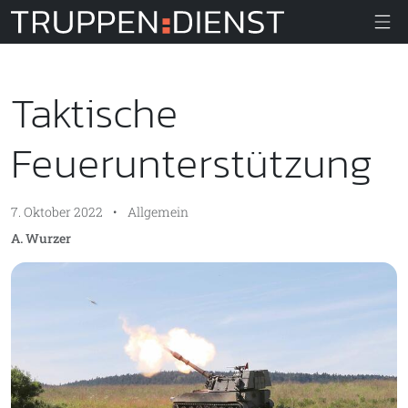
Truppendiens
Taktische
Feuerunterstützung
7. Oktober 2022
•
Allgemein
A. Wurzer