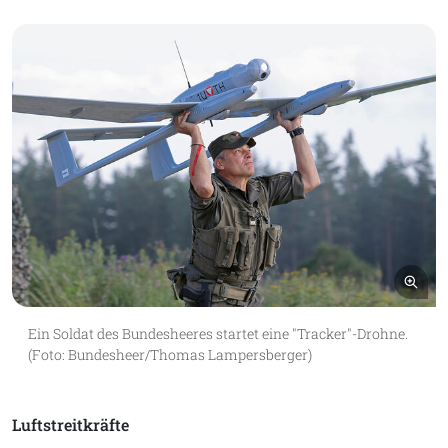
Bil
Ein Soldat des Bundesheeres startet eine "Tracker"-Drohne.
(Foto: Bundesheer/Thomas Lampersberger)
Luftstreitkräfte