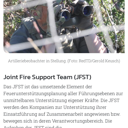
Bil
Artilleriebeobachter in Stellung. (Foto: RedTD/Gerold Keusch)
Joint Fire Support Team (JFST)
Das JFST ist das umsetzende Element der
Feuerunterstützungsplanung aller Führungsebenen zur
unmittelbaren Unterstützung eigener Kräfte. Die JFST
werden den Kompanien zur Unterstützung ihrer
Einsatzführung auf Zusammenarbeit angewiesen bzw.
bewegen sich in deren Verantwortungsbereich. Die
Aufgaben der JFST sind die