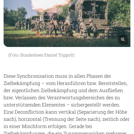
Bil
(Foto: Bundesheer/Daniel Trippolt)
Diese Synchronisation muss in allen Phasen der
Zielbekämpfung – vom Heranführen bzw. Bereitstellen,
der eigentlichen Zielbekämpfung und dem Ausfließen
bzw. Verlassen des Verantwortungsbereiches des zu
unterstützenden Elementes – sichergestellt werden.
Eine Deconfliction kann vertikal (Separierung der Höhe
nach), horizontal (Trennung der Seite nach), zeitlich oder
in einer Mischform erfolgen. Gerade bei
Zielbekämpfungen, die ein Zusammenwirken mehrerer