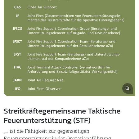
Bil
Streitkräftegemeinsame Taktische
Feuerunterstützung (STF)
„… ist die Fähigkeit zur gegenseitigen
Feuerunterstützung in der Operationsführung