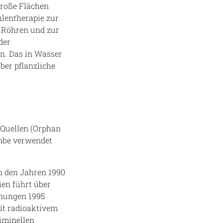
große Flächen
hlentherapie zur
 Röhren und zur
der
rn. Das in Wasser
ber pflanzliche
 Quellen (Orphan
ombe verwendet
n den Jahren 1990
ien führt über
chnungen 1995
it radioaktivem
iminellen