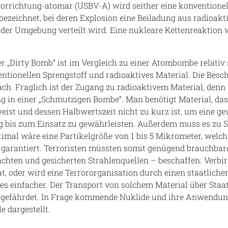
orrichtung-atomar (USBV-A) wird seither eine konventionel
ezeichnet, bei deren Explosion eine Beiladung aus radioak
der Umgebung verteilt wird. Eine nukleare Kettenreaktion w
er „Dirty Bomb“ ist im Vergleich zu einer Atombombe relativ
entionellen Sprengstoff und radioaktives Material. Die Besc
ach. Fraglich ist der Zugang zu radioaktivem Material, denn 
g in einer „Schmutzigen Bombe“. Man benötigt Material, das
eist und dessen Halbwertszeit nicht zu kurz ist, um eine g
g bis zum Einsatz zu gewährleisten. Außerdem muss es zu S
mal wäre eine Partikelgröße von 1 bis 5 Mikrometer, welch
 garantiert. Terroristen müssten somit genügend brauchbar
hten und gesicherten Strahlenquellen – beschaffen. Verbir
aat, oder wird eine Terrororganisation durch einen staatlich
ies einfacher. Der Transport von solchem Material über Sta
gefährdet. In Frage kommende Nuklide und ihre Anwendung
e dargestellt.