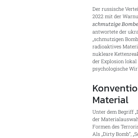
Der russische Vert
2022 mit der Warnu
schmutzige Bombe w
antwortete der ukra
„schmutzigen Bombe
radioaktives Materi
nukleare Kettenrea
der Explosion loka
psychologische Wir
Konvention
Material
Unter dem Begriff 
der Materialauswah
Formen des Terrori
Als „Dirty Bomb“, „