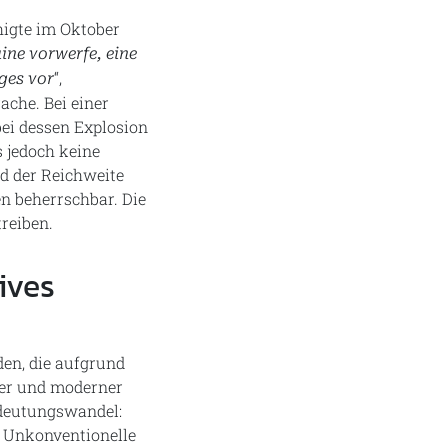
higte im Oktober
ne vorwerfe, eine
“,
ges vor
ache. Bei einer
ei dessen Explosion
s jedoch keine
d der Reichweite
n beherrschbar. Die
reiben.
ives
en, die aufgrund
uer und moderner
edeutungswandel:
r Unkonventionelle