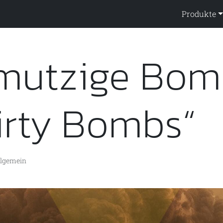
ppendienst
Produkte
mutzige Bo
irty Bombs“
llgemein