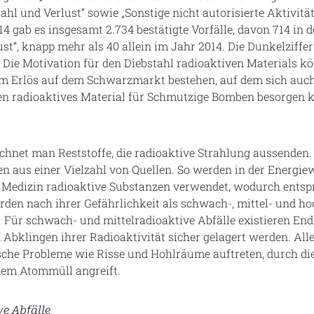
tahl und Verlust“ sowie „Sonstige nicht autorisierte Aktivitä
14 gab es insgesamt 2.734 bestätigte Vorfälle, davon 714 in 
ust“, knapp mehr als 40 allein im Jahr 2014. Die Dunkelziffer
. Die Motivation für den Diebstahl radioaktiven Materials k
im Erlös auf dem Schwarzmarkt bestehen, auf dem sich auc
en radioaktives Material für Schmutzige Bomben besorgen 
hnet man Reststoffe, die radioaktive Strahlung aussenden.
aus einer Vielzahl von Quellen. So werden in der Energiewi
 Medizin radioaktive Substanzen verwendet, wodurch entsp
rden nach ihrer Gefährlichkeit als schwach-, mittel- und h
t. Für schwach- und mittelradioaktive Abfälle existieren End
m Abklingen ihrer Radioaktivität sicher gelagert werden. Al
sche Probleme wie Risse und Hohlräume auftreten, durch die
 dem Atommüll angreift.
e Abfälle