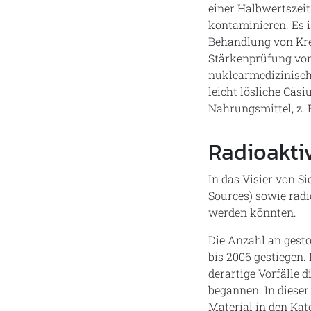
einer Halbwertszeit
kontaminieren. Es i
Behandlung von Kre
Stärkenprüfung von 
nuklearmedizinische
leicht lösliche Cäs
Nahrungsmittel, z. 
Radioakti
In das Visier von S
Sources) sowie rad
werden könnten.
Die Anzahl an gesto
bis 2006 gestiegen.
derartige Vorfälle 
begannen. In dieser
Material in den Kat