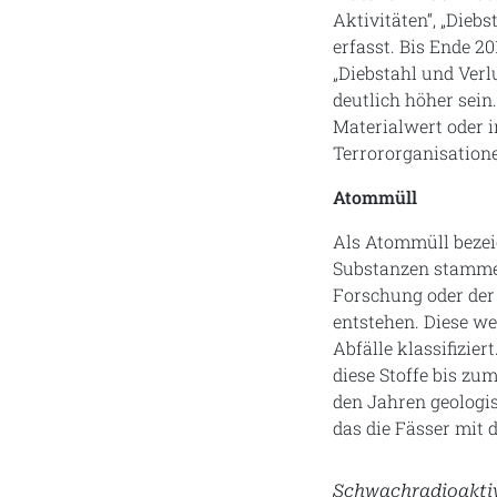
Aktivitäten“, „Diebs
erfasst. Bis Ende 20
„Diebstahl und Verl
deutlich höher sein
Materialwert oder 
Terrororganisation
Atommüll
Als Atommüll bezeic
Substanzen stammen 
Forschung oder der
entstehen. Diese we
Abfälle klassifizier
diese Stoffe bis zu
den Jahren geologi
das die Fässer mit
Schwachradioaktiv