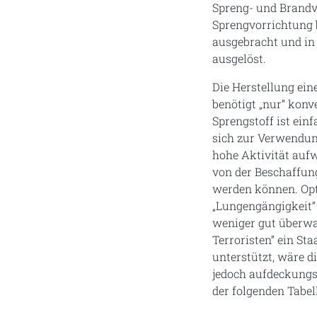
Spreng- und Brandv
Sprengvorrichtung b
ausgebracht und in 
ausgelöst.
Die Herstellung ein
benötigt „nur“ konv
Sprengstoff ist einf
sich zur Verwendun
hohe Aktivität aufw
von der Beschaffun
werden können. Opti
„Lungengängigkeit“
weniger gut überwac
Terroristen“ ein St
unterstützt, wäre d
jedoch aufdeckungs
der folgenden Tabell