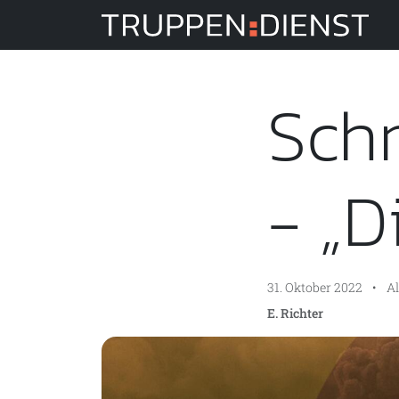
Tru
Sch
- „D
31. Oktober 2022
•
A
E. Richter