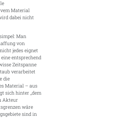
le
tivem Material
ird dabei nicht
 simpel: Man
haffung von
nicht jedes eignet
 eine entsprechend
ewisse Zeitspanne
taub verarbeitet
e die
es Material – aus
gt sich hinter „dem
en Akteur
atsgrenzen wäre
sgebiete sind in