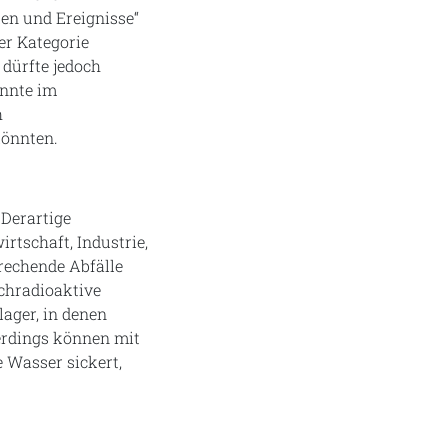
ten und Ereignisse“
der Kategorie
 dürfte jedoch
önnte im
h
könnten.
 Derartige
rtschaft, Industrie,
rechende Abfälle
ochradioaktive
lager, in denen
lerdings können mit
 Wasser sickert,