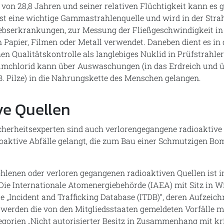
 von 28,8 Jahren und seiner relativen Flüchtigkeit kann es 
st eine wichtige Gammastrahlenquelle und wird in der Stra
bserkrankungen, zur Messung der Fließgeschwindigkeit in
Papier, Filmen oder Metall verwendet. Daneben dient es in 
n Qualitätskontrolle als langlebiges Nuklid in Prüfstrahle
iumchlorid kann über Auswaschungen (in das Erdreich und ü
B. Pilze) in die Nahrungskette des Menschen gelangen.
ve Quellen
icherheitsexperten sind auch verlorengegangene radioaktive
ioaktive Abfälle gelangt, die zum Bau einer Schmutzigen B
hlenen oder verloren gegangenen radioaktiven Quellen ist i
 Die Internationale Atomenergiebehörde (IAEA) mit Sitz in W
die „Incident and Trafficking Database (ITDB)“, deren Aufzei
 werden die von den Mitgliedsstaaten gemeldeten Vorfälle m
egorien „Nicht autorisierter Besitz in Zusammenhang mit kr