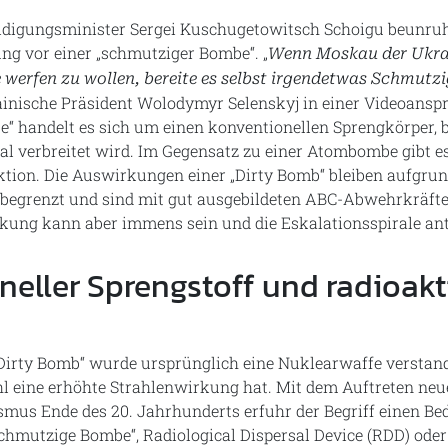
eidigungsminister Sergei Kuschugetowitsch Schoigu beunru
ng vor einer „schmutziger Bombe“. „
Wenn Moskau der Ukrai
erfen zu wollen, bereite es selbst irgendetwas Schmutzi
inische Präsident Wolodymyr Selenskyj in einer Videoanspr
“ handelt es sich um einen konventionellen Sprengkörper, b
al verbreitet wird. Im Gegensatz zu einer Atombombe gibt e
ktion. Die Auswirkungen einer „Dirty Bomb“ bleiben aufgrun
l begrenzt und sind mit gut ausgebildeten ABC-Abwehrkräfte
kung kann aber immens sein und die Eskalationsspirale ant
eller Sprengstoff und radioakt
„Dirty Bomb“ wurde ursprünglich eine Nuklearwaffe verstand
l eine erhöhte Strahlenwirkung hat. Mit dem Auftreten ne
smus Ende des 20. Jahrhunderts erfuhr der Begriff einen B
Schmutzige Bombe“, Radiological Dispersal Device (RDD) ode