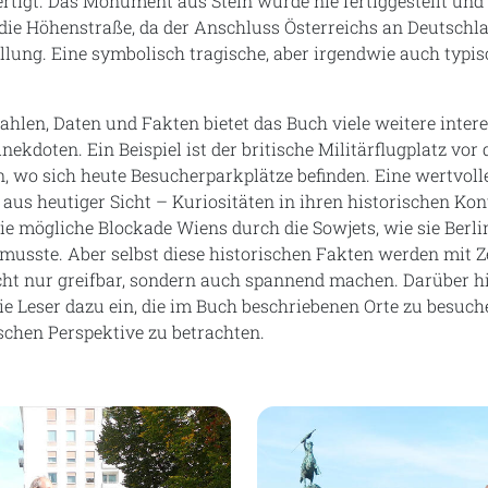
rtigt. Das Monument aus Stein wurde nie fertiggestellt und
 die Höhenstraße, da der Anschluss Österreichs an Deutschl
ellung. Eine symbolisch tragische, aber irgendwie auch typis
hlen, Daten und Fakten bietet das Buch viele weitere inter
nekdoten. Ein Beispiel ist der britische Militärflugplatz v
 wo sich heute Besucherparkplätze befinden. Eine wertvolle
 aus heutiger Sicht – Kuriositäten in ihren historischen Kon
ie mögliche Blockade Wiens durch die Sowjets, wie sie Berli
 musste. Aber selbst diese historischen Fakten werden mit
nicht nur greifbar, sondern auch spannend machen. Darüber 
ie Leser dazu ein, die im Buch beschriebenen Orte zu besuch
ischen Perspektive zu betrachten.