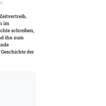
h)
eitvertreib,
n im
chte schreiben,
und ihn zum
ände
 Geschichte der