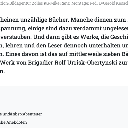
ktion/Bildagentur Zolles KG/Mike Ranz; Montage: RedTD/Gerold Keusc
cheinen unzählige Bücher. Manche dienen zum Z
spannung, einige sind dazu verdammt ungelese
verstauben. Und dann gibt es Werke, die Geschi
en, lehren und den Leser dennoch unterhalten 
. Eines davon ist das auf mittlerweile sieben B
erk von Brigadier Rolf Urrisk-Obertynski zur
n.
te und&nbsp;Abenteuer
sche Anekdoten