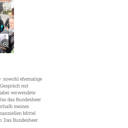
Bild vergrößern
e – sowohl ehemalige
 Gespräch mit
dabei verwendete
 „Was das Bundesheer
ußerhalb meines
nanziellen Mittel
h: Das Bundesheer