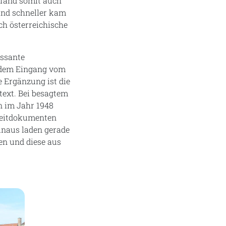
 fand somit auch
and schneller kam
ch österreichische
essante
or dem Eingang vom
 Ergänzung ist die
text. Bei besagtem
n im Jahr 1948
 Zeitdokumenten
hinaus laden gerade
en und diese aus