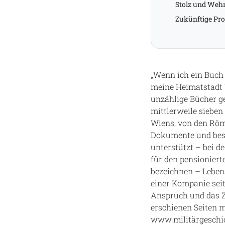
Stolz und We
Zukünftige Pro
„Wenn ich ein Buch 
meine Heimatstadt W
unzählige Bücher ge
mittlerweile siebe
Wiens, von den Röme
Dokumente und besuc
unterstützt – bei d
für den pensionier
bezeichnen – Lebens
einer Kompanie seit
Anspruch und das Zi
erschienen Seiten m
www.militärgeschic