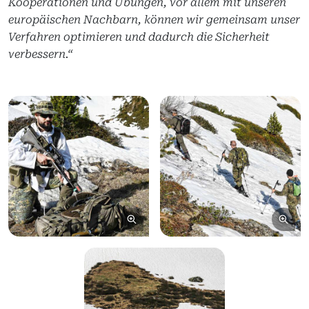
Kooperationen und Übungen, vor allem mit unseren
europäischen Nachbarn, können wir gemeinsam unser
Verfahren optimieren und dadurch die Sicherheit
verbessern.“
Bild vergrößern
Bil