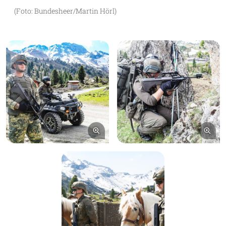
(Foto: Bundesheer/Martin Hörl)
Bild vergrößern
Bil