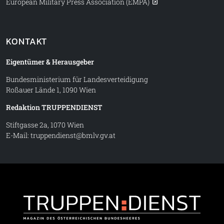
European Military Press Association (EMPA)
KONTAKT
Eigentümer & Herausgeber
Bundesministerium für Landesverteidigung
Roßauer Lände 1, 1090 Wien
Redaktion TRUPPENDIENST
Stiftgasse 2a, 1070 Wien
E-Mail:
truppendienst@bmlv.gv.at
Truppe