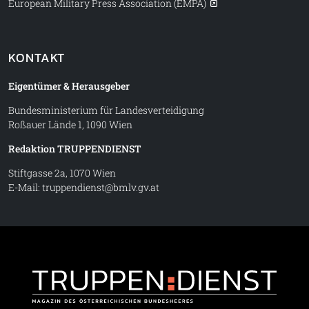
European Military Press Association (EMPA)
KONTAKT
Eigentümer & Herausgeber
Bundesministerium für Landesverteidigung
Roßauer Lände 1, 1090 Wien
Redaktion TRUPPENDIENST
Stiftgasse 2a, 1070 Wien
E-Mail:
truppendienst@bmlv.gv.at
Truppe