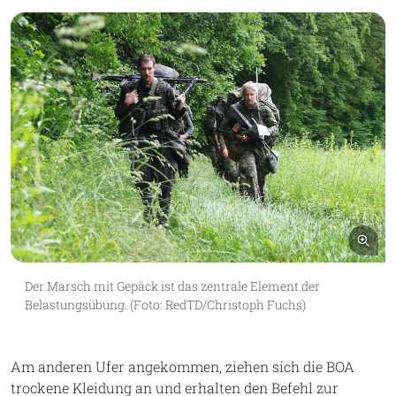
Bil
Der Marsch mit Gepäck ist das zentrale Element der
Belastungsübung. (Foto: RedTD/Christoph Fuchs)
Am anderen Ufer angekommen, ziehen sich die BOA
trockene Kleidung an und erhalten den Befehl zur