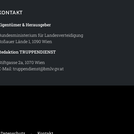
KONTAKT
Eigentümer & Herausgeber
Bundesministerium für Landesverteidigung
Roßauer Lände 1, 1090 Wien
Redaktion TRUPPENDIENST
Stiftgasse 2a, 1070 Wien
E-Mail:
truppendienst@bmlv.gv.at
t – Magazin des Österreichischen Bundesheeres
Datenschutz
·
Kontakt