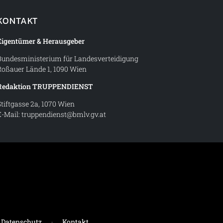
KONTAKT
Eigentümer & Herausgeber
Bundesministerium für Landesverteidigung
Roßauer Lände 1, 1090 Wien
Redaktion TRUPPENDIENST
Stiftgasse 2a, 1070 Wien
E-Mail:
truppendienst@bmlv.gv.at
t – Magazin des Österreichischen Bundesheeres
Datenschutz
·
Kontakt