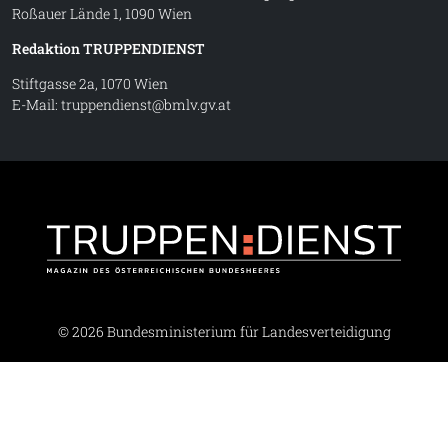
Roßauer Lände 1, 1090 Wien
Redaktion TRUPPENDIENST
Stiftgasse 2a, 1070 Wien
E-Mail:
truppendienst@bmlv.gv.at
Truppe
© 2026 Bundesministerium für Landesverteidigung
Barrierefreiheit
·
Impressum
·
Datenschutz
·
Kontakt