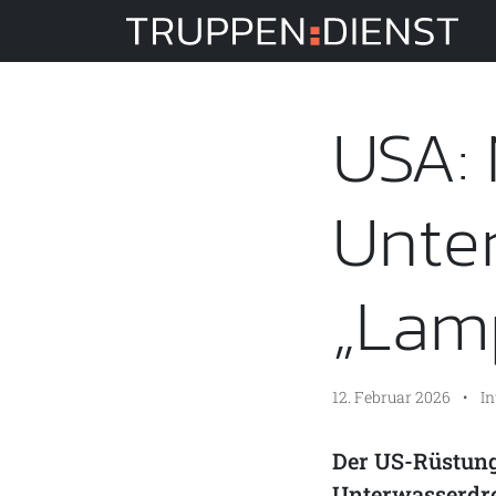
Tru
USA:
Unte
„Lam
12. Februar 2026
•
In
Der US-Rüstung
Unterwasserdro