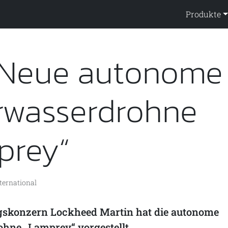
ppendienst
Produkte
 Neue autonome
rwasserdrohne
prey“
ternational
skonzern Lockheed Martin hat die autonome
hne „Lamprey“ vorgestellt.