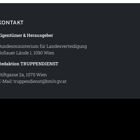
KONTAKT
Eigentümer & Herausgeber
Bundesministerium für Landesverteidigung
Roßauer Lände 1, 1090 Wien
Redaktion TRUPPENDIENST
Stiftgasse 2a, 1070 Wien
E-Mail:
truppendienst@bmlv.gv.at
t – Magazin des Österreichischen Bundesheeres