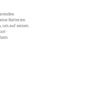
parenden
eine Batterien
, um auf seinen
oot-
chem
.