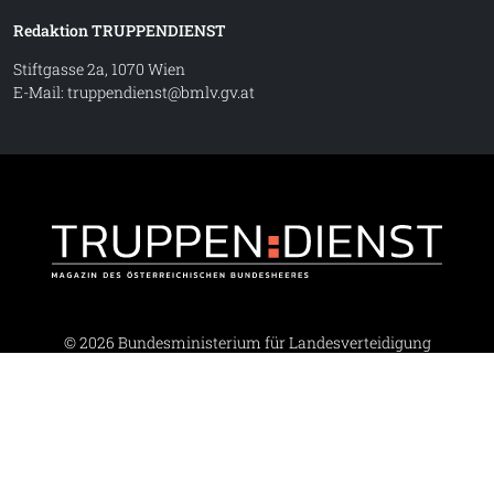
Redaktion TRUPPENDIENST
Stiftgasse 2a, 1070 Wien
E-Mail:
truppendienst@bmlv.gv.at
Truppe
© 2026 Bundesministerium für Landesverteidigung
Barrierefreiheit
·
Impressum
·
Datenschutz
·
Kontakt