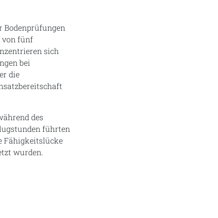
er Bodenprüfungen
 von fünf
nzentrieren sich
ungen bei
r die
nsatzbereitschaft
 während des
Flugstunden führten
e Fähigkeitslücke
etzt wurden.