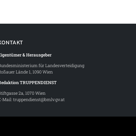
KONTAKT
Eigentümer & Herausgeber
Bundesministerium für Landesverteidigung
Roßauer Lände 1, 1090 Wien
Redaktion TRUPPENDIENST
Stiftgasse 2a, 1070 Wien
E-Mail:
truppendienst@bmlv.gv.at