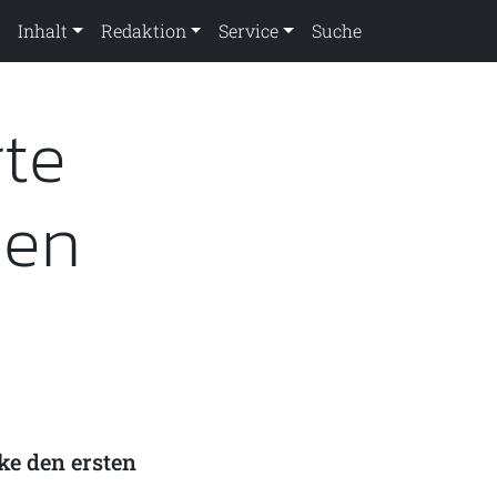
Inhalt
Redaktion
Service
Suche
rte
den
ke den ersten