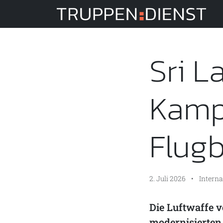
Tru
Sri L
Kampf
Flugb
2. Juli 2026
•
Interna
Die Luftwaffe 
modernisierten 