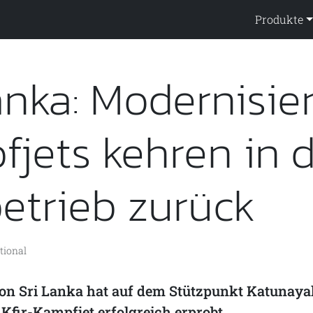
ppendienst
Produkte
anka: Modernisie
jets kehren in 
etrieb zurück
tional
von Sri Lanka hat auf dem Stützpunkt Katunaya
Kfir-Kampfjet erfolgreich erprobt.