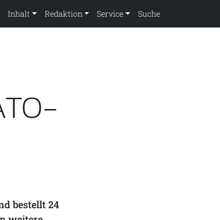
Inhalt
Redaktion
Service
Suche
ATO-
d bestellt 24
n weitere