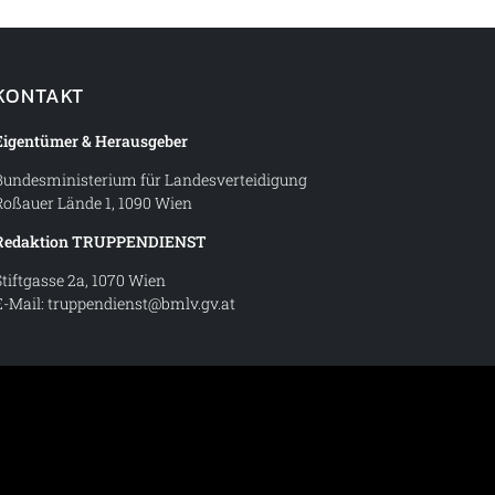
KONTAKT
Eigentümer & Herausgeber
Bundesministerium für Landesverteidigung
Roßauer Lände 1, 1090 Wien
Redaktion TRUPPENDIENST
Stiftgasse 2a, 1070 Wien
E-Mail:
truppendienst@bmlv.gv.at
t – Magazin des Österreichischen Bundesheeres