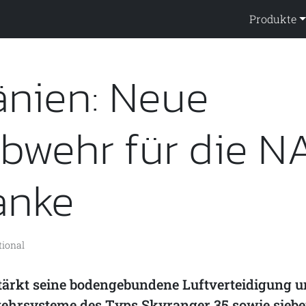
ppendienst
Produkte
nien: Neue
abwehr für die N
anke
tional
ärkt seine bodengebundene Luftverteidigung un
ehrsysteme des Typs Skyranger 35 sowie siebe