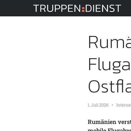
Tru
Rumä
Flug
Ostfl
1. Juli 2026
•
Interna
Rumänien verst
mobile Flugabw