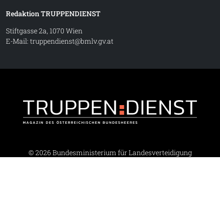
Redaktion TRUPPENDIENST
Stiftgasse 2a, 1070 Wien
E-Mail:
truppendienst@bmlv.gv.at
Truppe
© 2026 Bundesministerium für Landesverteidigung
Barrierefreiheit
·
Impressum
·
Datenschutz
·
Kontakt