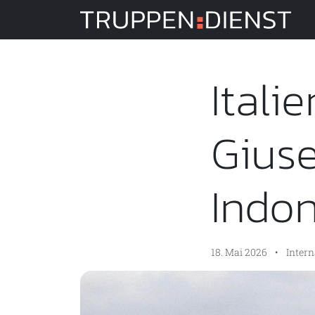
Tru
Itali
Giuse
Indo
18. Mai 2026
•
Intern