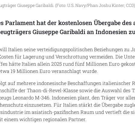
eugträger Giuseppe Garibaldi. (Foto: U.S. Navy/Phan Joshu Kinter; CC0)
es Parlament hat der kostenlosen Übergabe des 
zeugträgers Giuseppe Garibaldi an Indonesien z
will Italien seine verteidigungspolitischen Beziehungen zu 
Kosten für Lagerung und Verschrottung vermeiden. Die Unte
fes hätte Italien allein 2025 rund fünf Millionen Euro gekos
etwa 19 Millionen Euro veranschlagt wurde.
lgt auf mehrere indonesische Beschaffungen italienischer 
nschiffe der Thaon-di-Revel-Klasse sowie die Auswahl des T
zeugs Leonardo M-346. Indonesien plant, den Träger vor all
henschutz einzusetzen. Für Italien stärkt die Übergabe zugle
industrie im asiatisch-pazifischen Raum und vertieft die si
 einem wichtigen regionalen Partner.