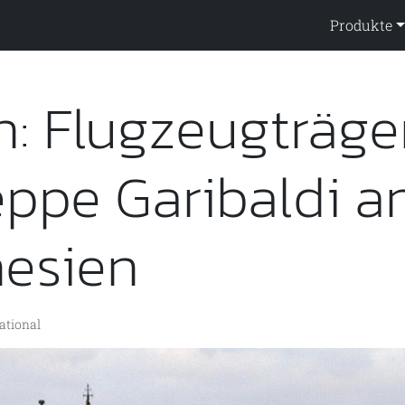
ppendienst
Produkte
en: Flugzeugträge
ppe Garibaldi a
nesien
ational