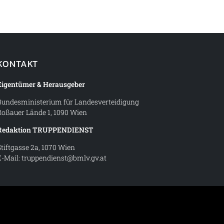
KONTAKT
Eigentümer & Herausgeber
Bundesministerium für Landesverteidigung
Roßauer Lände 1, 1090 Wien
Redaktion TRUPPENDIENST
Stiftgasse 2a, 1070 Wien
E-Mail:
truppendienst@bmlv.gv.at
t – Magazin des Österreichischen Bundesheeres