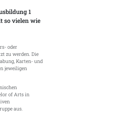
usbildung 1
 so vielen wie
rs- oder
tzt zu werden. Die
habung, Karten- und
n jeweiligen
anischen
or of Arts in
tiven
ruppe aus.