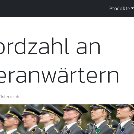
ppendienst
Produkte
ordzahl an
eranwärtern
Österreich