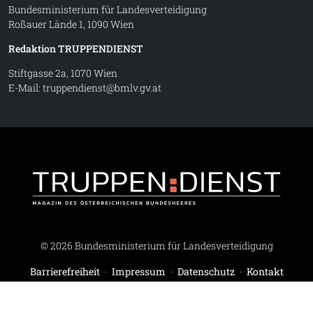
Bundesministerium für Landesverteidigung
Roßauer Lände 1, 1090 Wien
Redaktion TRUPPENDIENST
Stiftgasse 2a, 1070 Wien
E-Mail:
truppendienst@bmlv.gv.at
Truppe
© 2026 Bundesministerium für Landesverteidigung
Barrierefreiheit
·
Impressum
·
Datenschutz
·
Kontakt