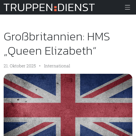
Truppendiens
Großbritannien: HMS
„Queen Elizabeth“
21. Oktober 2025
•
International